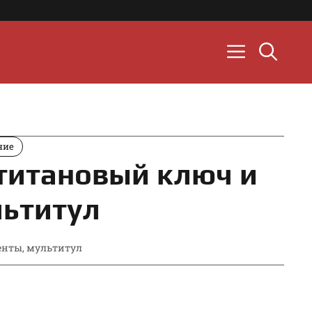
ние
титановый ключ и
ьтитул
енты
,
мультитул