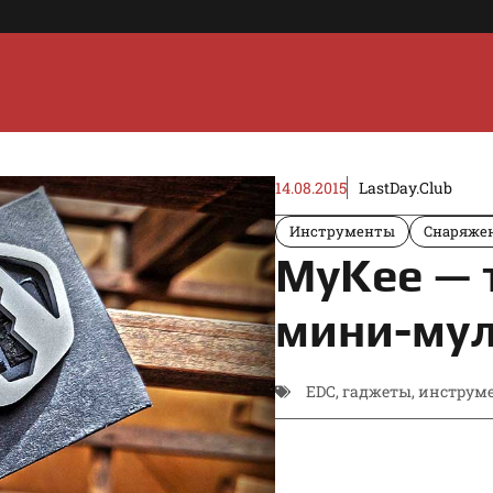
14.08.2015
LastDay.Club
Инструменты
Снаряже
MyKee — 
мини-мул
EDC
,
гаджеты
,
инструм