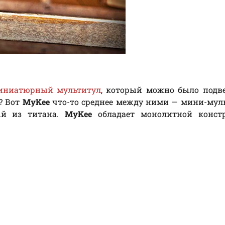
иниатюрный мультитул
, который можно было подв
? Вот
MyKee
что-то среднее между ними — мини-мул
ый из титана.
MyKee
обладает монолитной констр