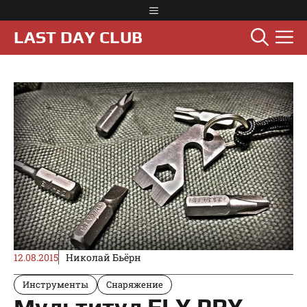
Перейти
Меню
к
М
LAST DAY CLUB
содержимому
12.08.2015
Николай Бьёрн
Инструменты
Снаряжение
Мультитул FLY PRY —