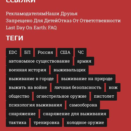
Рекламодателям
Наши Друзья
Запрещено Для Детей
Отказ От Ответственности
Last Day On Earth: FAQ
ТЕГИ
EDC
БП
Россия
США
ЧС
автономное существование
армия
военная история
выживальщик
выживание в городе
выживание на природе
выжить на войне
личная безопасность
нож
общество
огнестрельное оружие
пистолет
психология выживания
самооборона
снаряжение
снаряжение для выживания
тактика
тренировка
холодное оружие