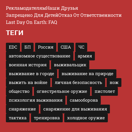
Рекламодателям
Наши Друзья
Запрещено Для Детей
Отказ От Ответственности
Last Day On Earth: FAQ
ТЕГИ
EDC
БП
Россия
США
ЧС
автономное существование
армия
военная история
выживальщик
выживание в городе
выживание на природе
выжить на войне
личная безопасность
нож
общество
огнестрельное оружие
пистолет
психология выживания
самооборона
снаряжение
снаряжение для выживания
тактика
тренировка
холодное оружие