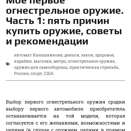
огнестрельное оружие.
Часть 1: пять причин
купить оружие, советы
и рекомендации
автомат Калашникова
,
деньги
,
закон
,
здоровье
,
карабин
,
магазин
,
метро
,
огнестрельное оружие
,
оружие для самообороны
,
практическая стрельба
,
Россия
,
спорт
,
США
Выбор первого огнестрельного оружия сродни
выбору первого автомобиля: приобретатель
останавливается на той модели, которая
согласуется с его желаниями, возможностями и
целями (в случае с оружием, целями в прямом