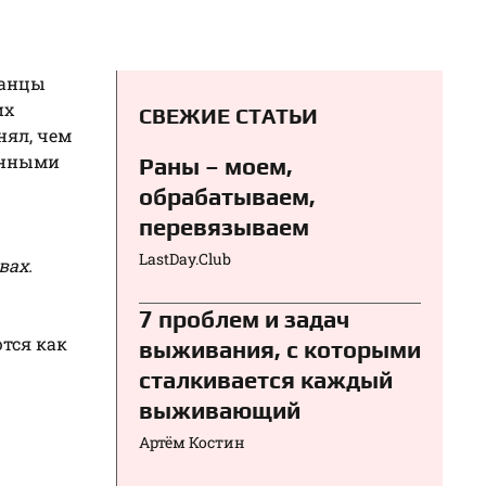
ранцы
их
СВЕЖИЕ СТАТЬИ
нял, чем
ленными
Раны – моем,
обрабатываем,
перевязываем⁠⁠
LastDay.Club
вах.
7 проблем и задач
ются как
выживания, с которыми
сталкивается каждый
выживающий
Артём Костин