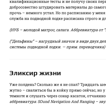
квалификационные тесты и не получу своих перв
добросовестно штудировать материалы до самого з
прочь – немного устал. Но по расписанию у меня 
служба на подводной лодке расписана строго и д
(НУБ – молодой матрос, салага. Аббревиатура от “
(“Дельфины” – нагрудный значок в виде двух дел
системы подводной лодки. — прим. переводчика)
Эликсир жизни
Уже полдень? Сколько же я не спал? Тридцать шес
жутко – свалиться бы в койку прямо сейчас, но у
темноте и слушать через сонар касаток, отчаянно
аббревиатура: SOund Navigation And Ranging – з