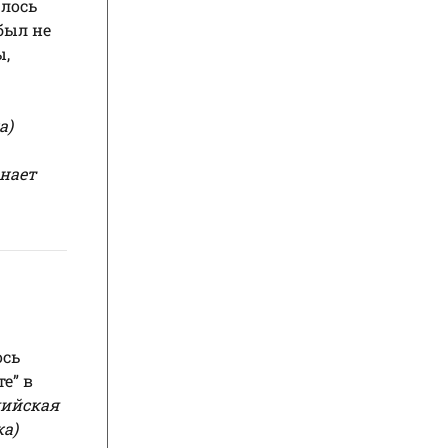
шлось
был не
ы,
а)
знает
ось
е” в
лийская
ка)