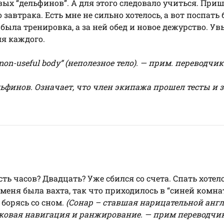
ых “дельфинов”. А для этого следовало учиться. При
автрака. Есть мне не сильно хотелось, а вот поспать 
была тренировка, а за ней обед и новое дежурство. Ув
ля каждого.
non-useful body” (неполезное тело). — прим. переводчик
ьфинов. Означает, что член экипажа прошел тесты и 
ть часов? Двадцать? Уже сбился со счета. Спать хотел
 меня была вахта, так что приходилось в “синей комнат
 борясь со сном.
(Сонар – ставшая нарицательной анг
вуковая навигация и ранжирование. — прим переводчи