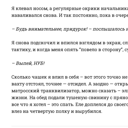
Я клевал носом, а регулярные окрики начальни
наваливался снова. И так постоянно, пока в оче
– Будь внимательнее, придурок! – послышалось н
Я снова подскочил и впился взглядом в экран, 
тактику, и когда меня опять “повело в сторону”, 
– Выпей, НУБ!
Сколько чашек я влил в себя – вот этого точно н
вахту отстоял, точнее — отсидел. А заодно — откр
матросский транквилизатор, можно сказать – э
жизни. На обед подали тушеную свинину с пряно
все что я хотел – это спать. Еле доплелся до своего
влез на четвертую полку и вырубился.