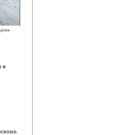
(архив
и и
роскошь