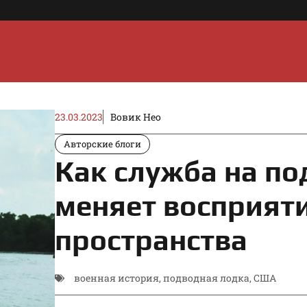
23.03.2023
Вовик Нео
Авторские блоги
Как служба на по
меняет восприят
пространства
военная история
,
подводная лодка
,
США