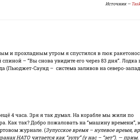
Источник —
Task
сным и прохладным утром я спустился в люк ракетонос
 спиной – “Вы снова увидите его через 83 дня”. Лодка
да (Пьюджет-Саунд – система заливов на северо-запа
 ещё 4 часа. Зря я так думал. На корабле мы жили по
ера. Как так? Добро пожаловать на “машину времени”,
ортовом журнале. (
Зулусское время – нулевое время, в
транах НАТО читается как “зулу” (у нас – “зет”). — прим.