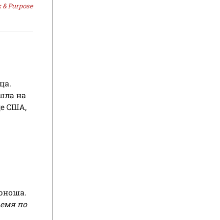
 & Purpose
ца.
 шла на
де США,
 юноша.
ремя по