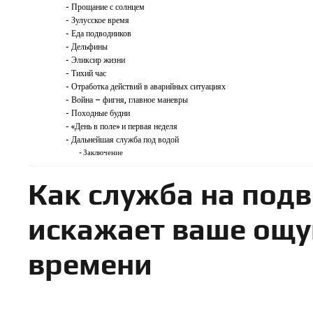
Прощание с солнцем
Зулусское время
Еда подводников
Дельфины
Эликсир жизни
Тихий час
Отработка действий в аварийных ситуациях
Война – фигня, главное маневры
Походные будни
«День в поле» и первая неделя
Дальнейшая служба под водой
Заключение
Как служба на под
искажает ваше ощу
времени