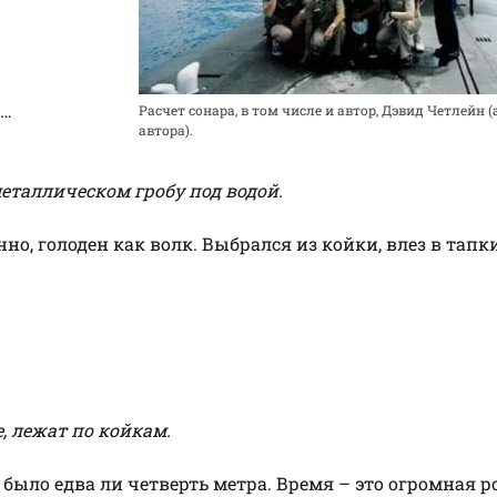
о…
Расчет сонара, в том числе и автор, Дэвид Четлейн 
автора).
металлическом гробу под водой.
но, голоден как волк. Выбрался из койки, влез в тапк
е, лежат по койкам.
й было едва ли четверть метра. Время – это огромная 