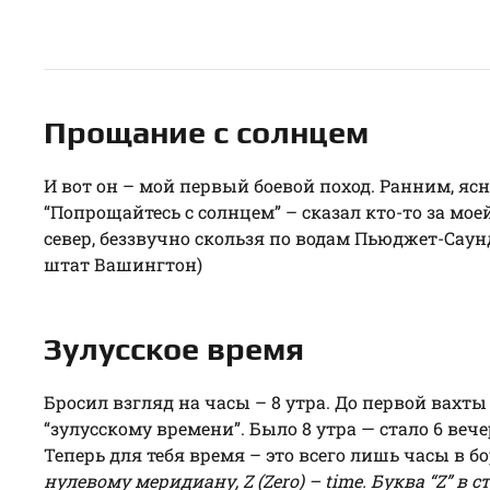
Прощание с солнцем
И вот он – мой первый боевой поход. Ранним, я
“Попрощайтесь с солнцем” – сказал кто-то за моей
север, беззвучно скользя по водам Пьюджет-Саун
штат Вашингтон)
Зулусское время
Бросил взгляд на часы – 8 утра. До первой вахты
“зулусскому времени”. Было 8 утра — стало 6 веч
Теперь для тебя время – это всего лишь часы в б
нулевому меридиану, Z (Zero) – time. Буква “Z” в с