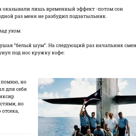
ка оказывали лишь временный эффект -потом сон
редной раз меня не разбудил подзатыльник.
ад ухом.
слушая “белый шум”. На следующий раз начальник сме
сунул под нос кружку кофе:
е помню, но
ыл для себя
ликсир
стями, но
 отсека,