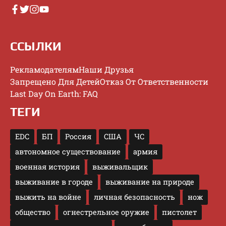
ССЫЛКИ
Рекламодателям
Наши Друзья
Запрещено Для Детей
Отказ От Ответственности
Last Day On Earth: FAQ
ТЕГИ
EDC
БП
Россия
США
ЧС
автономное существование
армия
военная история
выживальщик
выживание в городе
выживание на природе
выжить на войне
личная безопасность
нож
общество
огнестрельное оружие
пистолет