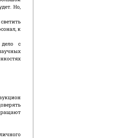
дет. Но,
светить
сонал, к
 дело с
научных
онкостях
«аукцион
оверять
звращают
личного