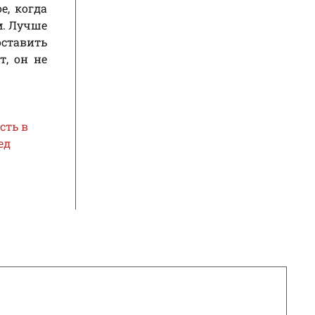
е, когда
м. Лучше
оставить
т, он не
сть в
ед