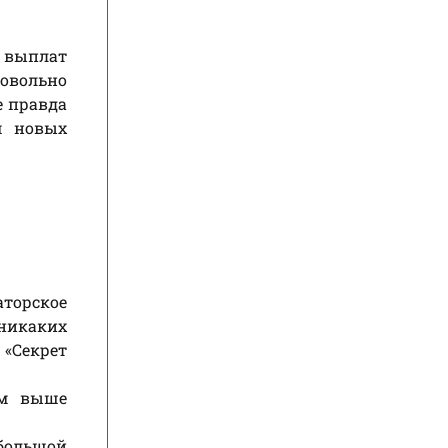
я выплат
ровольно
е правда
м новых
торское
 никаких
 «Секрет
ем выше
ебольшой