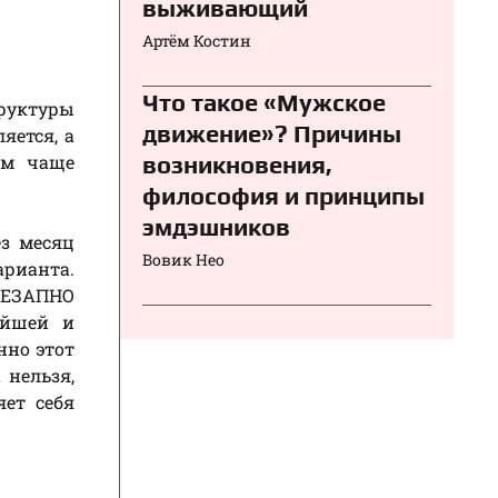
выживающий
Артём Костин
Что такое «Мужское
труктуры
движение»? Причины
яется, а
ем чаще
возникновения,
философия и принципы
эмдэшников
з месяц
Вовик Нео
арианта.
НЕЗАПНО
ейшей и
нно этот
 нельзя,
ет себя