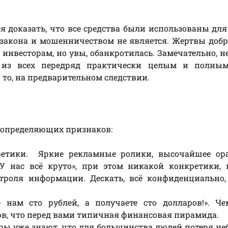
я доказать, что все средства были использованы дл
 закона и мошенничеством не является. Жертвы доб
инвесторам, но увы, обанкротилась. Замечательно, н
из всех передряд практически целым и полны
и то, на предварительном следствии.
 определяющих признаков:
етики. Яркие рекламные ролики, высочайшее ора
«У нас всё круто», при этом никакой конкретики,
троля информации. Дескать, всё конфиденциально,
 нам сто рублей, а получаете сто долларов!». Ч
ов, что перед вами типичная финансовая пирамида.
ры уже знают, что для большинства людей потеря н