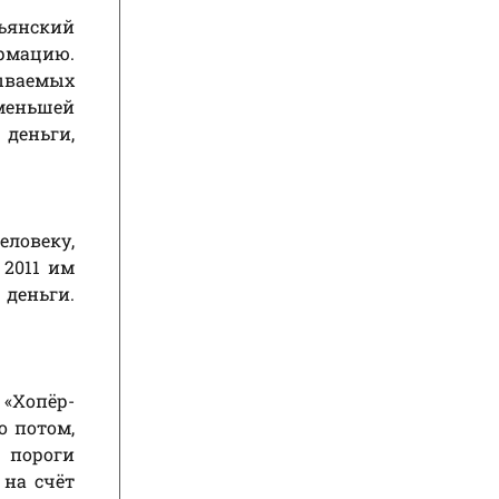
ьянский
рмацию.
зываемых
 меньшей
деньги,
ловеку,
 2011 им
 деньги.
 «Хопёр-
о потом,
 пороги
 на счёт