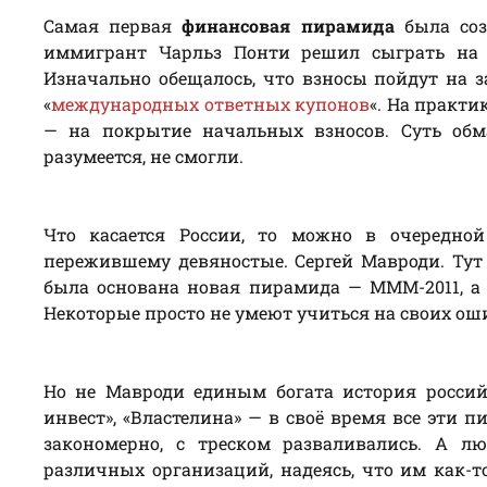
Самая первая
финансовая пирамида
была соз
иммигрант Чарльз Понти решил сыграть на 
Изначально обещалось, что взносы пойдут на
«
международных ответных купонов
«. На практи
— на покрытие начальных взносов. Суть обма
разумеется, не смогли.
Что касается России, то можно в очередной
пережившему девяностые. Сергей Мавроди. Тут 
была основана новая пирамида — МММ-2011, а в
Некоторые просто не умеют учиться на своих ош
Но не Мавроди единым богата история россий
инвест», «Властелина» — в своё время все эти 
закономерно, с треском разваливались. А л
различных организаций, надеясь, что им как-то