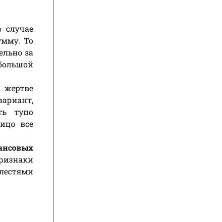
 случае
умму. То
ельно за
 большой
 жертве
ариант,
ть тупо
ицо все
ансовых
ризнаки
лестями