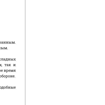
транным.
ным.
складных
, так и
ое время
обороне.
подобные