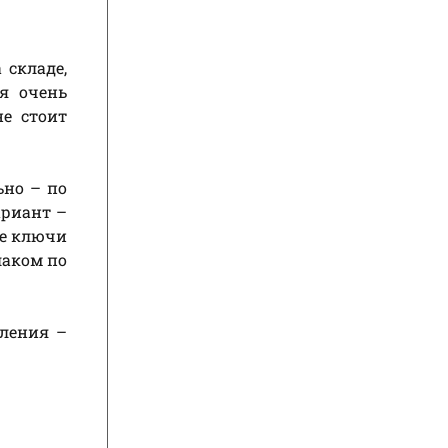
 складе,
я очень
е стоит
ьно – по
ариант –
ые ключи
лаком по
пления –