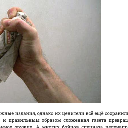
жные издания, однако их ценители всё ещё сохранил
ая и правильным образом сложенная газета превра
анное оружие. А многих бойцов спецназа целенапр