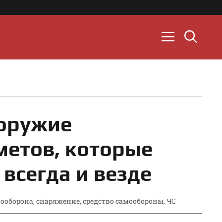
оружие
метов, которые
 всегда и везде
ооборона
,
снаряжение
,
средство самообороны
,
ЧС