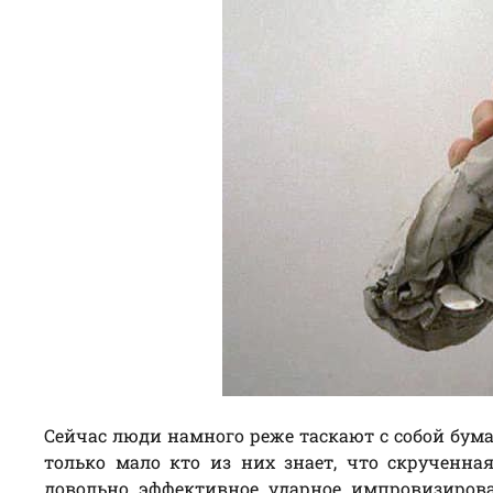
Сейчас люди намного реже таскают с собой бума
только мало кто из них знает, что скрученн
довольно эффективное ударное импровизиров