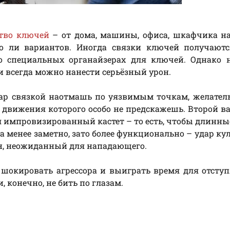
ство ключей
– от дома, машины, офиса, шкафчика на
ло ли вариантов. Иногда связки ключей получаютс
о специальных органайзерах для ключей. Однако н
и всегда можно нанести серьёзный урон.
дар связкой наотмашь по уязвимым точкам, желател
движения которого особо не предскажешь. Второй в
ся импровизированный кастет – то есть, чтобы длинн
 менее заметно, зато более функционально – удар ку
н, неожиданный для нападающего.
ы шокировать агрессора и выиграть время для отсту
 конечно, не бить по глазам.