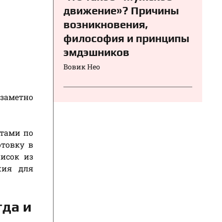
движение»? Причины
возникновения,
философия и принципы
эмдэшников
Вовик Нео
заметно
стами по
товку в
исок из
жия для
гда и