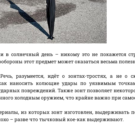
 и в солнечный день – никому это не покажется с
обороны этот предмет может оказаться весьма полез
ечь, разумеется, идёт о зонтах-тростях, а не о 
как наносить колющие удары по уязвимым точкам
ударных повреждений. Также зонт позволяет некотор
нного холодным оружием, что крайне важно при само
териалы, из которых зонт изготовлен, выдерживать 
плохо – разве что тычковый кое-как выдерживают.