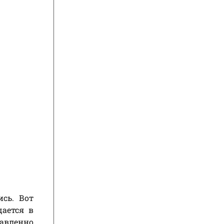
ись. Вот
щается в
авленно