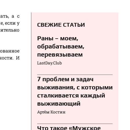
ть, а с
, если у
СВЕЖИЕ СТАТЬИ
ительно
Раны – моем,
обрабатываем,
рованное
перевязываем⁠⁠
ности. И
LastDay.Club
7 проблем и задач
выживания, с которыми
сталкивается каждый
выживающий
Артём Костин
Что такое «Мужское