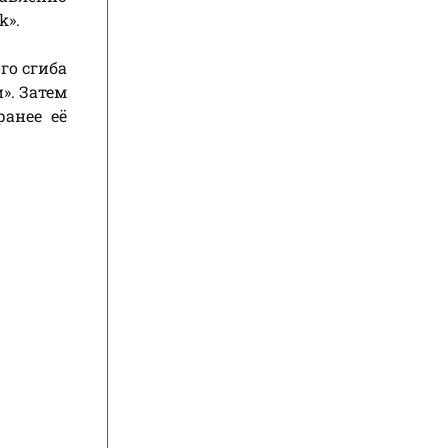
k».
го сгиба
». Затем
анее её