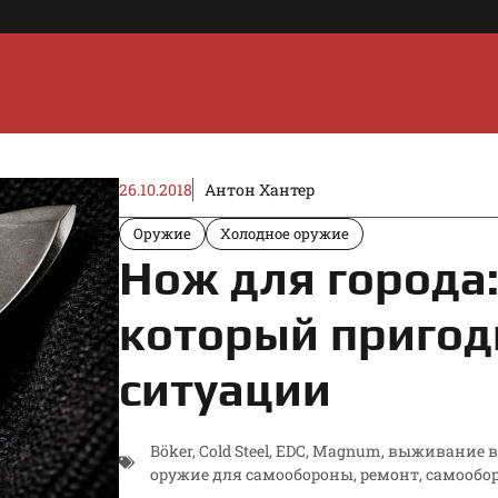
26.10.2018
Антон Хантер
Оружие
Холодное оружие
Нож для города:
который пригод
ситуации
Böker
,
Cold Steel
,
EDC
,
Magnum
,
выживание в 
оружие для самообороны
,
ремонт
,
самообо