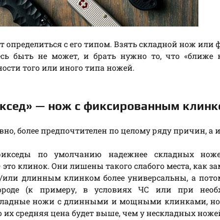
т определиться с его типом. Взять складной нож или 
сь быть не может, и брать нужно то, что «ближе 
ности того или иного типа ножей.
Фиксед» — нож с фиксированным клин
но, более предпочтителен по целому ряду причин, а 
фикседы по умолчанию надежнее складных ноже
 это клинок. Они лишены такого слабого места, как за
и/или длинным клинком более универсальны, а пото
роде (к примеру, в условиях ЧС или при необ
 складные ножи с длинными и мощными клинками, но
о их средняя цена будет выше, чем у нескладных ноже