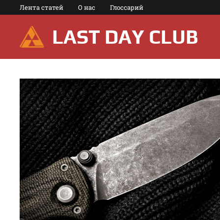
Перейти
Лента статей
О нас
Глоссарий
к
содержимому
LAST DAY CLUB