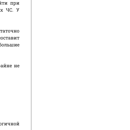
йти при
х ЧС. У
статочно
составит
большие
райне не
логичной