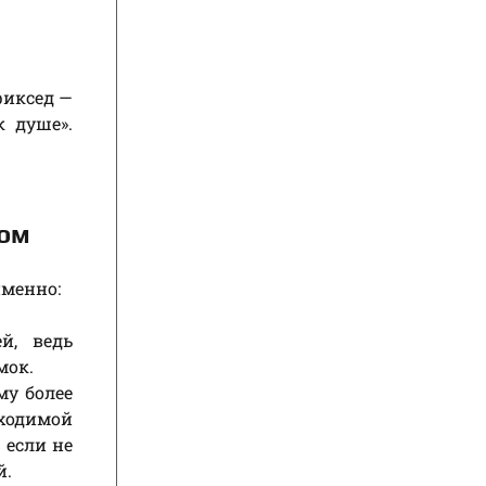
фиксед —
к душе».
ком
именно:
й, ведь
мок.
му более
ходимой
 если не
й.