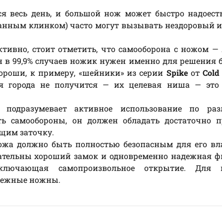
тся весь день, и большой нож может быстро надоест
анным клинком) часто могут вызывать нездоровый и
ективно, стоит отметить, что самооборона с ножом —
н в 99,9% случаев ножик нужен именно для решения
хороши, к примеру, «шейники» из серии
Spike
от
Cold 
я города не получится — их целевая ниша — это
ж подразумевает активное использование по ра
ть самообороны, он должен обладать достаточно 
щим заточку.
ожа должно быть полностью безопасным для его вл
зательны хороший замок и одновременно надежная 
ключающая самопроизвольное открытие. Для
дежные ножны.