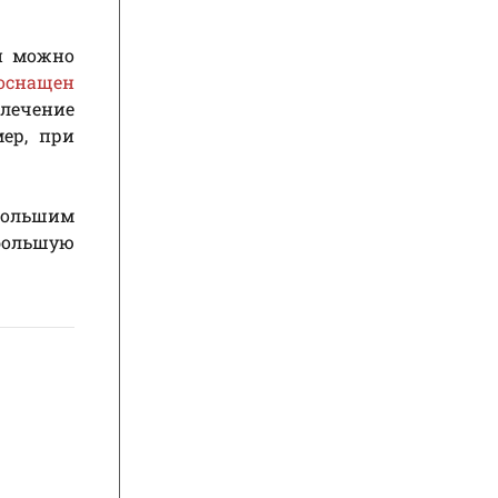
н можно
оснащен
влечение
ер, при
 большим
 большую