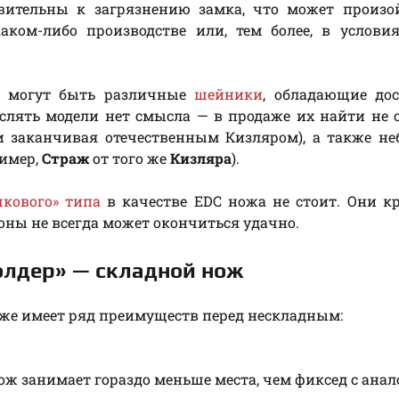
вительны к загрязнению замка, что может произо
ком-либо производстве или, тем более, в условия
й могут быть различные
шейники
, обладающие до
слять модели нет смысла — в продаже их найти не 
 заканчивая отечественным Кизляром), а также не
ример,
Страж
от того же
Кизляра
).
кового» типа
в качестве EDC ножа не стоит. Они к
оны не всегда может окончиться удачно.
олдер» — складной нож
акже имеет ряд преимуществ перед нескладным:
 нож занимает гораздо меньше места, чем фиксед с ана