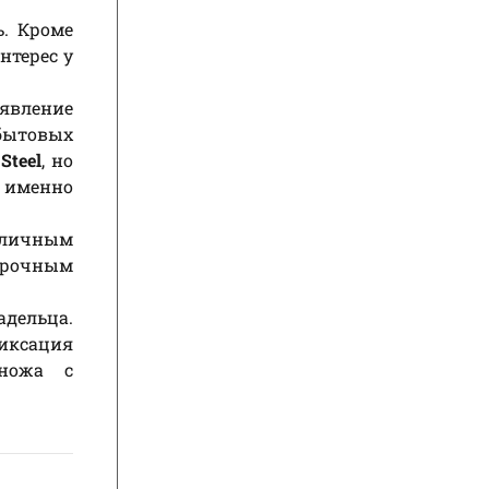
ь. Кроме
нтерес у
 явление
 бытовых
Steel
, но
 именно
зличным
прочным
адельца.
фиксация
 ножа с