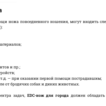
а
ощи ножа повседневного ношения, могут входить с
):
атериалов;
тов и пр.;
ройств;
 т.д. — при оказании первой помощи пострадавшим;
сле от бродячих собак и диких животных.
пектра задач,
EDC-нож для города
должен обладать