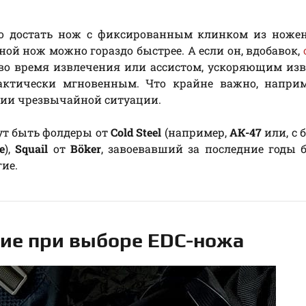
что достать нож с фиксированным клинком из ноже
ной нож можно гораздо быстрее. А если он, вдобавок,
во время извлечения или ассистом, ускоряющим из
актически мгновенным. Что крайне важно, наприм
нии чрезвычайной ситуации.
т быть фолдеры от
Cold Steel
(например,
АК-47
или, с
te
),
Squail
от
Böker
, завоевавший за последние годы
гие.
ние при выборе EDC-ножа