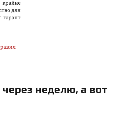
 крайне
ство для
к гарант
правил
 через неделю, а вот