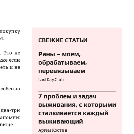
 покупку
я.
СВЕЖИЕ СТАТЬИ
. Это не
Раны – моем,
аже если
обрабатываем,
еть и не
перевязываем⁠⁠
LastDay.Club
Особенно
7 проблем и задач
выживания, с которыми
 два-три
сталкивается каждый
запомни:
выживающий
ьбище.
Артём Костин