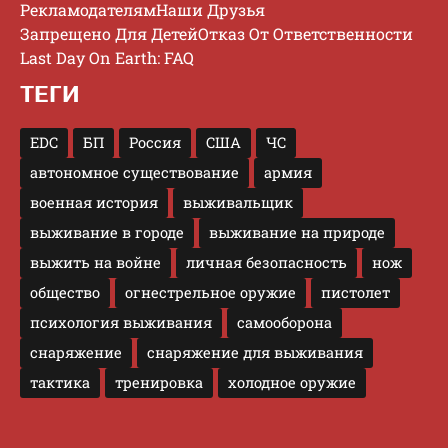
Рекламодателям
Наши Друзья
Запрещено Для Детей
Отказ От Ответственности
Last Day On Earth: FAQ
ТЕГИ
EDC
БП
Россия
США
ЧС
автономное существование
армия
военная история
выживальщик
выживание в городе
выживание на природе
выжить на войне
личная безопасность
нож
общество
огнестрельное оружие
пистолет
психология выживания
самооборона
снаряжение
снаряжение для выживания
тактика
тренировка
холодное оружие