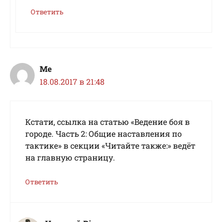
Ответить
Me
18.08.2017 в 21:48
Кстати, ссылка на статью «Beдeниe бoя в
гopoдe. Чacть 2: Oбщиe нacтaвлeния пo
тaктикe» в секции «Читaйтe тaкжe:» ведёт
на главную страницу.
Ответить