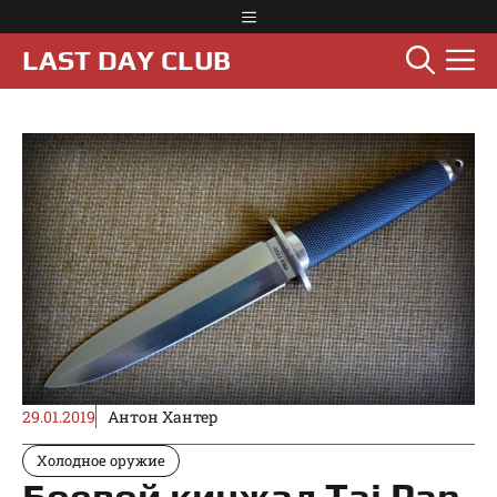
Перейти
Меню
к
М
LAST DAY CLUB
содержимому
29.01.2019
Антон Хантер
Холодное оружие
Боевой кинжал Tai Pan