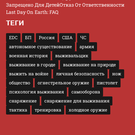
Запрещено Для Детей
Отказ От Ответственности
Last Day On Earth: FAQ
ТЕГИ
EDC
БП
Россия
США
ЧС
автономное существование
армия
военная история
выживальщик
выживание в городе
выживание на природе
выжить на войне
личная безопасность
нож
общество
огнестрельное оружие
пистолет
психология выживания
самооборона
снаряжение
снаряжение для выживания
тактика
тренировка
холодное оружие