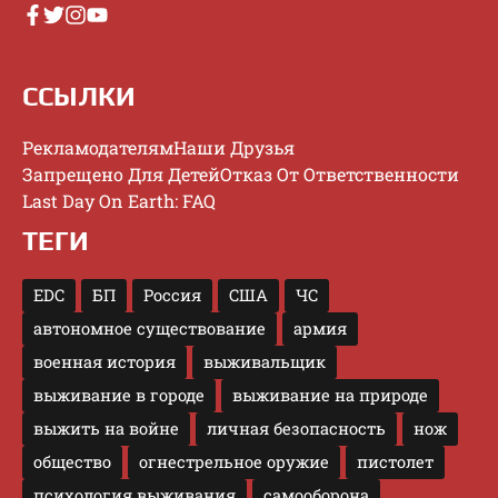
ССЫЛКИ
Рекламодателям
Наши Друзья
Запрещено Для Детей
Отказ От Ответственности
Last Day On Earth: FAQ
ТЕГИ
EDC
БП
Россия
США
ЧС
автономное существование
армия
военная история
выживальщик
выживание в городе
выживание на природе
выжить на войне
личная безопасность
нож
общество
огнестрельное оружие
пистолет
психология выживания
самооборона