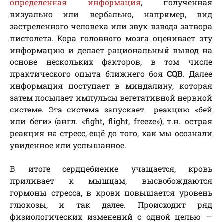
определённая информация
, полученная
визуально или вербально, например, вид
застреленного человека или звук взвода затвора
пистолета. Кора головного мозга оценивает эту
информацию и делает рациональный вывод на
основе нескольких факторов, в том числе
практического опыта ближнего боя
CQB
. Далее
информация поступает в миндалину, которая
затем посылает импульсы вегетативной нервной
системе. Эта система запускает реакцию «бей
или беги» (англ. «fight, flight, freeze»), т.н. острая
реакция на стресс, ещё до того, как мы осознали
увиденное или услышанное.
В итоге сердцебиение учащается, кровь
приливает к мышцам, высвобождаются
гормоны стресса, в крови повышается уровень
глюкозы, и так далее. Происходит ряд
физиологических изменений с одной целью —