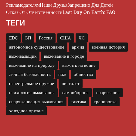
Рекламодателям
Наши Друзья
Запрещено Для Детей
Отказ От Ответственности
Last Day On Earth: FAQ
ТЕГИ
EDC
БП
Россия
США
ЧС
автономное существование
армия
военная история
выживальщик
выживание в городе
выживание на природе
выжить на войне
личная безопасность
нож
общество
огнестрельное оружие
пистолет
психология выживания
самооборона
снаряжение
снаряжение для выживания
тактика
тренировка
холодное оружие