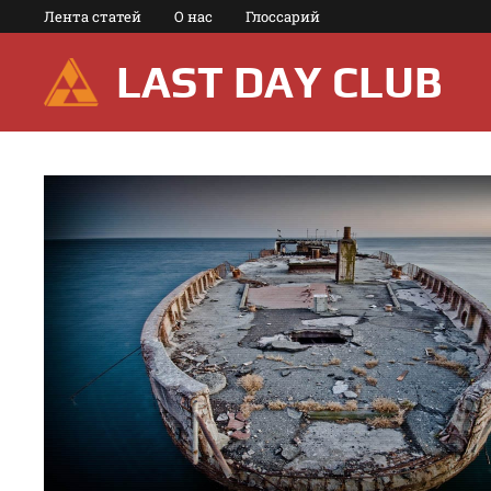
Перейти
Лента статей
О нас
Глоссарий
к
содержимому
LAST DAY CLUB