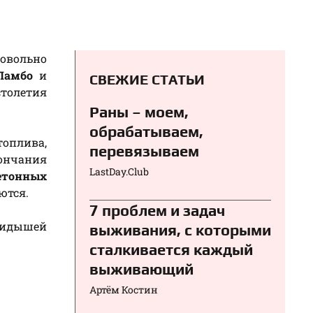
довольно
Ламбо
и
СВЕЖИЕ СТАТЬИ
толетия
Раны – моем,
обрабатываем,
топлива,
перевязываем⁠⁠
ончания
LastDay.Club
етонных
ются.
7 проблем и задач
кидышей
выживания, с которыми
сталкивается каждый
выживающий
Артём Костин