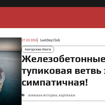
27.03.2016
LastDay.Club
Авторские блоги
Железобетонные
тупиковая ветвь
симпатичная!
военная история
,
картинки