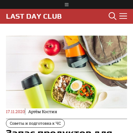
Перейти
Меню
к
М
LAST DAY CLUB
содержимому
17.11.2020
Артём Костин
Советы и подготовка к ЧС
Запас продуктов для