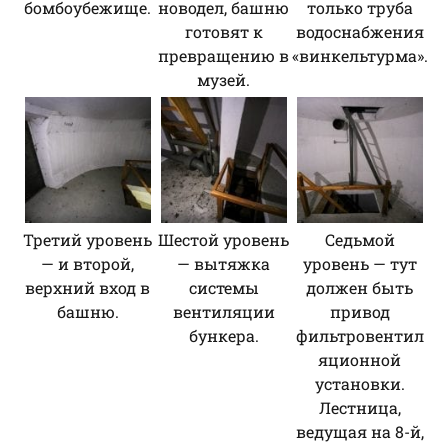
бомбоубежище.
новодел, башню
только труба
готовят к
водоснабжения
превращению в
«винкельтурма».
музей.
Третий уровень
Шестой уровень
Седьмой
— и второй,
— вытяжка
уровень — тут
верхний вход в
системы
должен быть
башню.
вентиляции
привод
бункера.
фильтровентил
яционной
установки.
Лестница,
ведущая на 8-й,