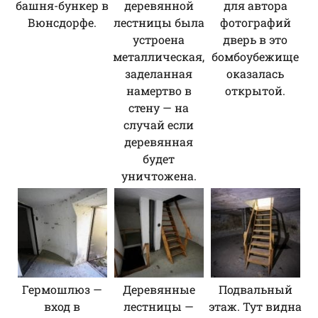
башня-бункер в
деревянной
для автора
Вюнсдорфе.
лестницы была
фотографий
устроена
дверь в это
металлическая,
бомбоубежище
заделанная
оказалась
намертво в
открытой.
стену — на
случай если
деревянная
будет
уничтожена.
Гермошлюз —
Деревянные
Подвальный
вход в
лестницы —
этаж. Тут видна