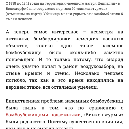
С 1938 по 1941 годы на территории «военного лагеря Цеппелин» в
Вюнсдорфе было сооружено порядка 19 «винкельтурмов»
(отмечены на карте). Убежища могли укрыть от авиабомб около 6
тысяч человек.
А теперь самое интересное – несмотря на
активные бомбардировки немецких военных
объектов, только одно такое наземное
бомбоубежище было сколь-либо заметно
повреждено. И то только потому, что снаряд
очень удачно попал в район воздухозабора, на
стыке крыши и стены. Несколько человек
погибло, так как в это время находились на
верхнем этаже, все остальные уцелели.
Единственная проблема наземных бомбоубежищ
была лишь в том, что по сравнению с
бомбоубежищами подземными
, «Винкельтурмы»
были редкостью. Поэтому существенно влияния,
увы, так и не смогли оказать.