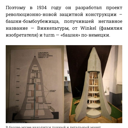
Поэтому в 1934 году он разработал проект
революционно-новой защитной конструкции –
башни-бомбоубежища, получившей неглавное
название — Винкельтурм, от Winkel (фамилия
изобретателя) и turm — «башня» по-немецки.
В башне-музее находится точный и детальный макет