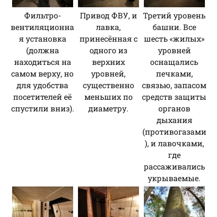
Фильтро-
Привод ФВУ, и
Третий уровень
вентиляционна
лавка,
башни. Все
я установка
принесённая с
шесть «жилых»
(должна
одного из
уровней
находиться на
верхних
оснащались
самом верху, но
уровней,
печками,
для удобства
существенно
связью, запасом
посетителей её
меньших по
средств защиты
спустили вниз).
диаметру.
органов
дыхания
(противогазами
), и лавочками,
где
рассаживались
укрываемые.