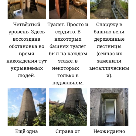
Четвёртый
Туалет. Просто и
Снаружу в
уровень. Здесь
сердито. В
башню вели
воссоздана
некоторых
деревянные
обстановка во
башнях туалет
лестницы
время
был на каждом
(сейчас их
нахождения тут
этаже, в
заменили
укрываемых
некоторых —
металлическим
людей.
только в
и).
подвальном.
Ещё одна
Справа от
Неожиданно