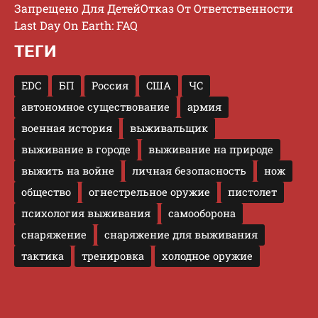
Запрещено Для Детей
Отказ От Ответственности
Last Day On Earth: FAQ
ТЕГИ
EDC
БП
Россия
США
ЧС
автономное существование
армия
военная история
выживальщик
выживание в городе
выживание на природе
выжить на войне
личная безопасность
нож
общество
огнестрельное оружие
пистолет
психология выживания
самооборона
снаряжение
снаряжение для выживания
тактика
тренировка
холодное оружие