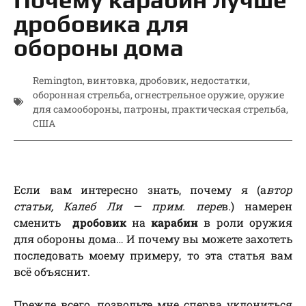
дробовика для
обороны дома
Remington
,
винтовка
,
дробовик
,
недостатки
,
оборонная стрельба
,
огнестрельное оружие
,
оружие
для самообороны
,
патроны
,
практическая стрельба
,
США
Если вам интересно знать, почему я (а
втор
статьи, Калеб Ли — прим. пере
в.) намерен
сменить
дробовик
на
карабин
в роли оружия
для обороны дома… И почему вы можете захотеть
последовать моему примеру, то эта статья вам
всё объяснит.
Прежде всего, позвольте мне сперва уклониться