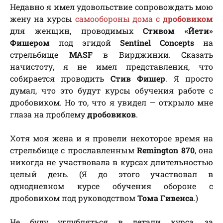
Недавно я имел удовольствие сопровождать мою
жену на курсы
самообороны дома с д
робовиком
для женщин, проводимых
Стивом «Йети»
Фишером
под эгидой
Sentinel Concepts
на
стрельбище
MASF
в Вирджинии. Сказать
начистоту, я не имел представления, что
собирается проводить
Стив Фишер
. Я просто
думал, что это будут курсы обучения работе с
дробовиком. Но то, что я увидел — открыло мне
глаза на проблему
дробовиков
.
Хотя моя жена и я провели некоторое время на
стрельбище с прославленным
Remington 870
, она
никогда не участвовала в курсах длительностью
целый день. (Я до этого участвовал в
однодневном курсе обучения обороне с
дробовиком под руководством
Тома Гивенса
.)
Не буду углубляться в детали курса, за