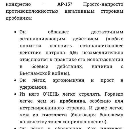
конкретно —
АР-15
? Просто-напросто
противоположностью негативным сторонам
дробовика:
Он обладает достаточным
останавливающим действием (любые
попытки оспорить останавливающее
действие патрона 5,56 незамедлительно
отсылаются к практике его использования
в боевых действиях, начиная с
Вьетнамской войны).
Он лёгок, эргономичен и прост в
удержании.
Из него ОЧЕНЬ легко стрелять. Гораздо
легче, чем из
дробовика
, особенно для
нетренированного стрелка. И даже легче,
чем из
пистолета
(благодаря большему
количеству точек соприкосновения).
Он лёгок в обращении. Как
пистолет
: