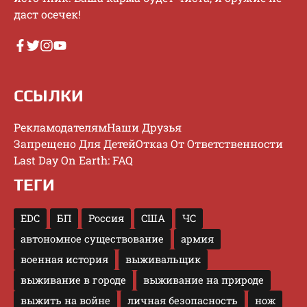
дacт oceчeк!
ССЫЛКИ
Рекламодателям
Наши Друзья
Запрещено Для Детей
Отказ От Ответственности
Last Day On Earth: FAQ
ТЕГИ
EDC
БП
Россия
США
ЧС
автономное существование
армия
военная история
выживальщик
выживание в городе
выживание на природе
выжить на войне
личная безопасность
нож