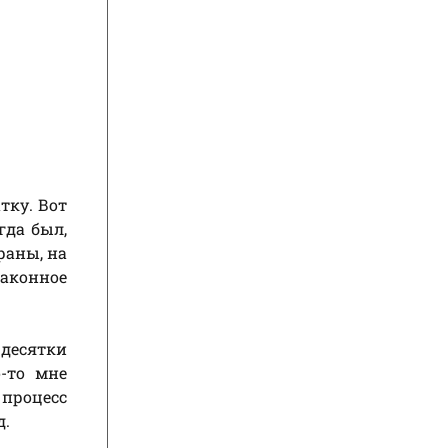
тку. Вот
гда был,
раны, на
законное
десятки
-то мне
 процесс
д.