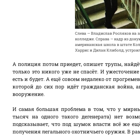
Слева — Владислав Росляков на 
колледже. Справа — кадр из док
американская школа в штате Коло
Харрис и Дилан Клиболд, устрои
А полиция потом приедет, опишет трупы, найдё
только это никого уже не спасёт. И ужесточени
есть и будет. А ещё совсем недалеко от прогреме
которой до сих пор идёт гражданская война, а
вооружение.
И самая большая проблема в том, что у мирн
тысяч на одного такого дегенерата) нет воз
подсказывает, что под шумок власти всё же ещ
получения легального охотничьего оружия. В рам