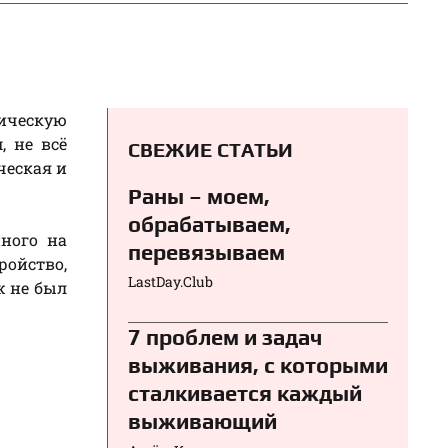
тическую
, не всё
СВЕЖИЕ СТАТЬИ
ческая и
Раны – моем,
обрабатываем,
нного на
перевязываем⁠⁠
ойство,
LastDay.Club
ж не был
7 проблем и задач
выживания, с которыми
сталкивается каждый
выживающий