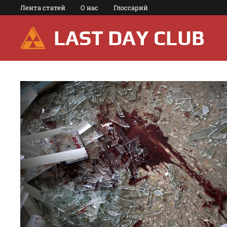
Перейти
Лента статей
О нас
Глоссарий
к
содержимому
LAST DAY CLUB