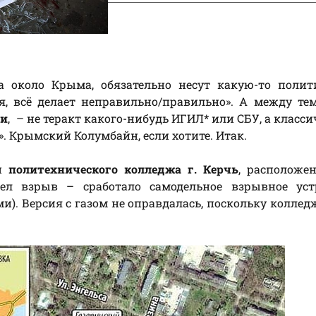
да около Крыма, обязательно несут какую-то поли
я, всё делает неправильно/правильно». А между тем
чи
, – не теракт какого-нибудь ИГИЛ* или СБУ, а класси
». Крымский Колумбайн, если хотите. Итак.
ой
политехнического колледжа г. Керчь
, расположе
ел взрыв – сработало самодельное взрывное устр
. Версия с газом не оправдалась, поскольку коллед