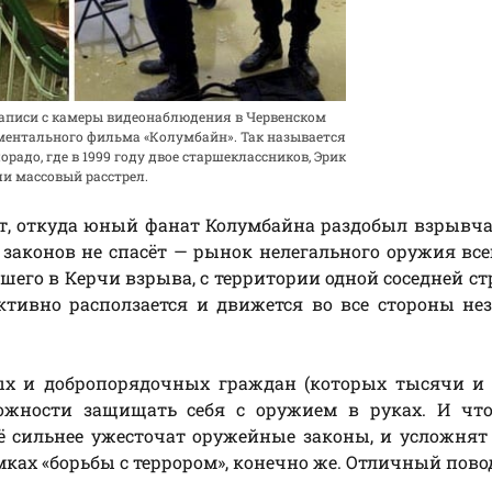
записи с камеры видеонаблюдения в Червенском
ументального фильма «Колумбайн». Так называется
радо, где в 1999 году двое старшеклассников, Эрик
ли массовый расстрел.
т, откуда юный фанат Колумбайна раздобыл взрывча
е законов не спасёт — рынок нелегального оружия все
вшего в Керчи взрыва, с территории одной соседней ст
ктивно расползается и движется во все стороны не
ых и добропорядочных граждан (которых тысячи и 
можности защищать себя с оружием в руках. И что
ё сильнее ужесточат оружейные законы, и усложнят
ках «борьбы с террором», конечно же. Отличный пово