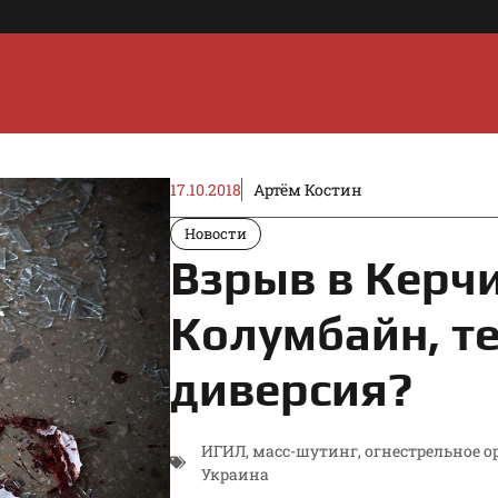
17.10.2018
Артём Костин
Новости
Взрыв в Керч
Колумбайн, т
диверсия?
ИГИЛ
,
масс-шутинг
,
огнестрельное о
Украина