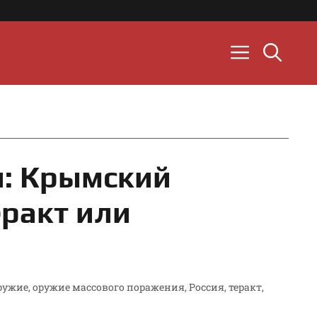
и: Крымский
еракт или
ружие
,
оружие массового поражения
,
Россия
,
теракт
,