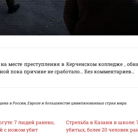
на месте преступления в Керченском колледже , об
стной пока причине не сработало… Без комментариев…
щена в России, Европе и большинстве цивилизованных стран мира.
ргуте: 7 людей ранено,
Стрельба в Казани в школе: 
 с ножом убит
убитых, более 20 человек ра