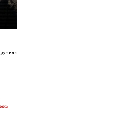
наружили
7
нено