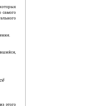
которых
о самого
гального
ения.
ившийся,
сё
из этого