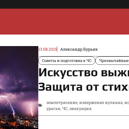
13.08.2015
Александр Бурьяк
Советы и подготовка к ЧС
Чрезвычайные
Искусство выжи
Защита от сти
землетрясение
,
извержение вулкана
,
и
ураган
,
ЧС
,
эвакуация