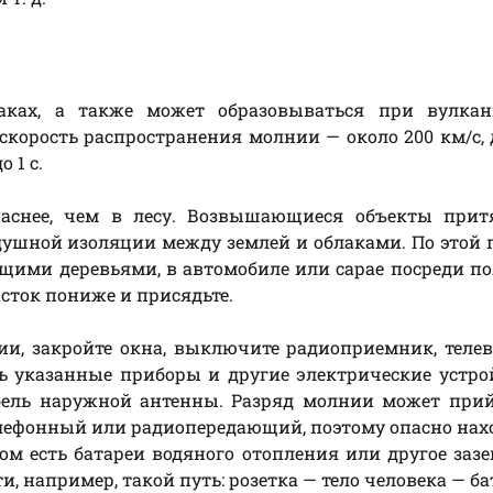
ках, а также может образовываться при вулкан
скорость распространения молнии — около 200 км/с,
 1 с.
паснее, чем в лесу. Возвышающиеся объекты прит
душной изоляции между землей и облаками. По этой
ящими деревьями, в автомобиле или сарае посреди по
асток пониже и присядьте.
и, закройте окна, выключите радиоприемник, телев
ь указанные приборы и другие электрические устро
кабель наружной антенны. Разряд молнии может при
елефонный или радиопередающий, поэтому опасно на
дом есть батареи водяного отопления или другое заз
, например, такой путь: розетка — тело человека — ба