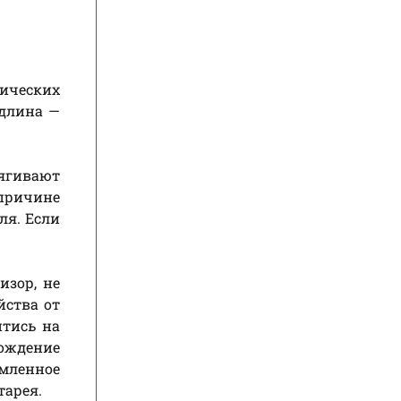
ических
 длина —
ягивают
 причине
ля. Если
изор, не
йства от
йтись на
хождение
емленное
тарея.