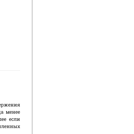
вержения
ща менее
лее если
ышленных