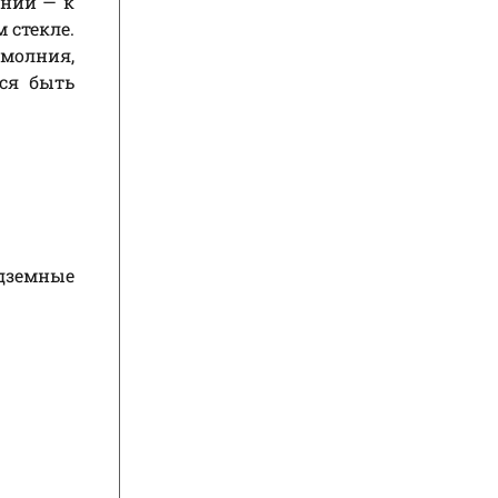
ении — к
 стекле.
 молния,
ься быть
одземные