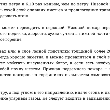
ив ветра в 6..10 раз меньше, чем по ветру. Низовой
ть сухой слой опавших листьев и прошлогодних тра
адержать огонь.
р может переходить в верховой. Низовой пожар пер
ного подлеска, хвороста, сухих сучьев в нижней части 
ое горение.
ах или в слое лесной подстилки толщиной более 2
 всегда хорошо заметна, и можно провалиться в слой 
ует избегать высушенных болот, а если есть необх
обой почву шестом. Признак подземного пожара — 
нство пожаров на торфяниках вызывается самовозг
етру, а под углом к его направлению, иначе огонь и д
ение угарным газом. Не следует входить в задымленн