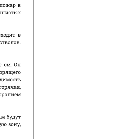
 пожар в
вянистых
еходит в
стволов.
0 см. Он
горящего
одимость
горячая,
оранием
ым будут
ую зону,