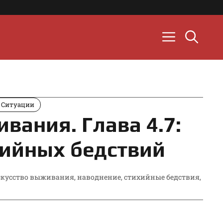
 Ситуации
вания. Глава 4.7:
хийных бедствий
скусство выживания
,
наводнение
,
стихийные бедствия
,