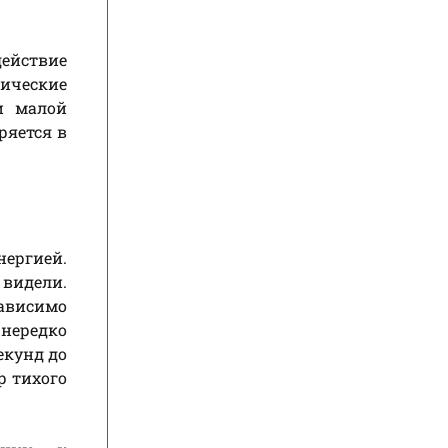
действие
ические
и малой
ряется в
нергией.
 видели.
зависимо
 нередко
екунд до
р тихого