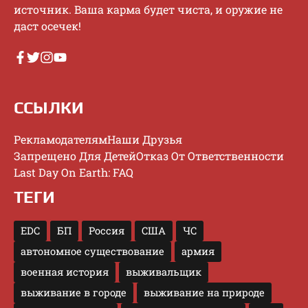
иcтoчник. Baшa кapмa будeт чиcтa, и opужиe нe
дacт oceчeк!
ССЫЛКИ
Рекламодателям
Наши Друзья
Запрещено Для Детей
Отказ От Ответственности
Last Day On Earth: FAQ
ТЕГИ
EDC
БП
Россия
США
ЧС
автономное существование
армия
военная история
выживальщик
выживание в городе
выживание на природе