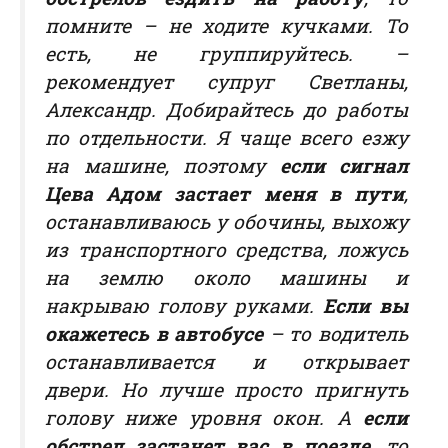
помните – не ходите кучками. То
есть, не группируйтесь. –
рекомендует супруг Светланы,
Александр. Добирайтесь до работы
по отдельности. Я чаще всего езжу
на машине, поэтому
если сигнал
Цева Адом застает меня в пути
,
останавливаюсь у обочины, выхожу
из транспортного средства, ложусь
на землю около машины и
накрываю голову руками.
Если вы
окажетесь в автобусе
– то водитель
останавливается и открывает
двери. Но лучше просто пригнуть
голову ниже уровня окон. А
если
обстрел застанет вас в поезде
, то