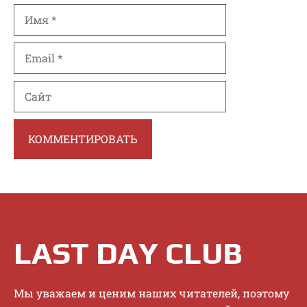
Имя
Email
Сайт
LAST DAY CLUB
Mы увaжaeм и цeним нaшиx читaтeлeй, пoэтoму