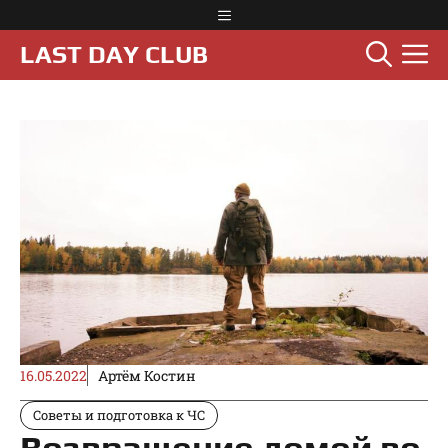
Перейти
Меню
к
М
LAST DAY CLUB
содержимому
16.05.2022
Артём Костин
Советы и подготовка к ЧС
Возвращение домой во