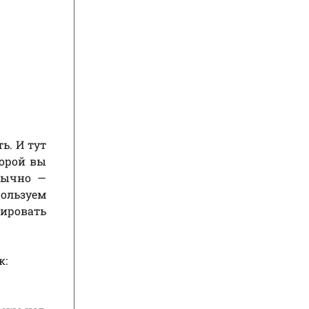
ь. И тут
торой вы
обычно —
пользуем
ировать
к: