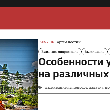
15.05.2016
Артём Костин
Бивачное снаряжение
Выживание
Особенности 
на различных
выживание на природе
,
палатка
,
пр