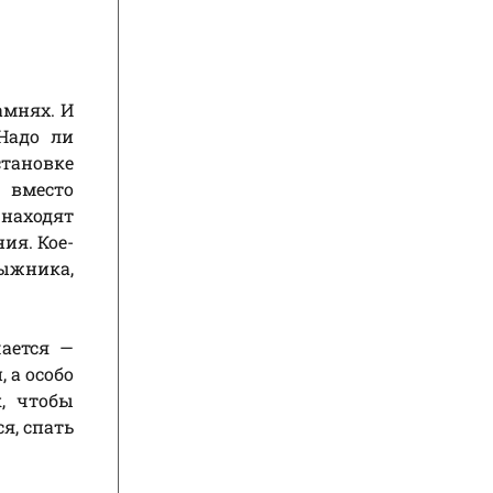
амнях. И
Надо ли
тановке
 вместо
находят
ия. Кое-
лыжника,
ается —
 а особо
, чтобы
я, спать