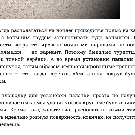
огда располагаться на ночлег приходится прямо на к
 с большим трудом заколачивать туда колышки. 
ности ветра это чревато ночными авралами по пос
 колышки — не вариант. Поэтому бывалые туристы
ок тонкой верёвки. А во время
установки палатки
получая, таким образом, импровизированные креплен
ления — это когда верёвка, обмотанная вокруг бу
ем.
 площадку для установки палатки просто не получ
ом случае пытаемся удалить особо крупные булыжники,
 Кроме того, желательно располагать камни так
ь идеально ровную поверхность, конечно, не получитс
делаешь.