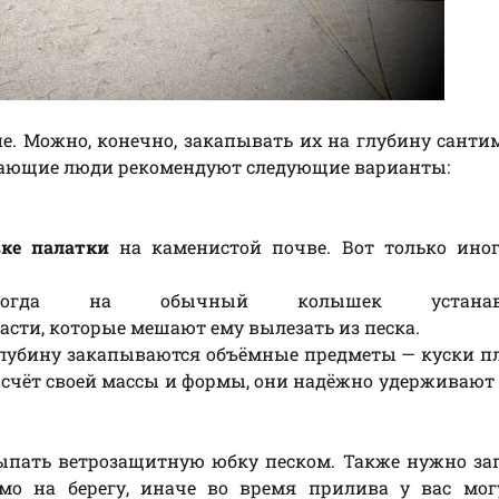
е. Можно, конечно, закапывать их на глубину санти
 знающие люди рекомендуют следующие варианты:
вке палатки
на каменистой почве. Вот только иног
огда на обычный колышек устанавл
ти, которые мешают ему вылезать из песка.
глубину закапываются объёмные предметы — куски п
а счёт своей массы и формы, они надёжно удерживают
сыпать ветрозащитную юбку песком. Также нужно з
мо на берегу, иначе во время прилива у вас мог