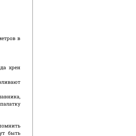
метров в
да хрен
ивают
лавника,
 палатку
апомнить
ут быть