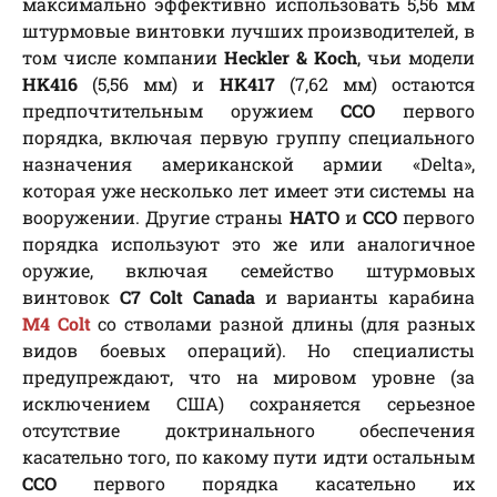
максимально эффективно использовать 5,56 мм
штурмовые винтовки лучших производителей, в
том числе компании
Heckler & Koch
, чьи модели
HK416
(5,56 мм) и
HK417
(7,62 мм) остаются
предпочтительным оружием
ССО
первого
порядка, включая первую группу специального
назначения американской армии «Delta»,
которая уже несколько лет имеет эти системы на
вооружении. Другие страны
НАТО
и
ССО
первого
порядка используют это же или аналогичное
оружие, включая семейство штурмовых
винтовок
C7 Colt Canada
и варианты карабина
M4 Colt
со стволами разной длины (для разных
видов боевых операций). Но специалисты
предупреждают, что на мировом уровне (за
исключением США) сохраняется серьезное
отсутствие доктринального обеспечения
касательно того, по какому пути идти остальным
ССО
первого порядка касательно их