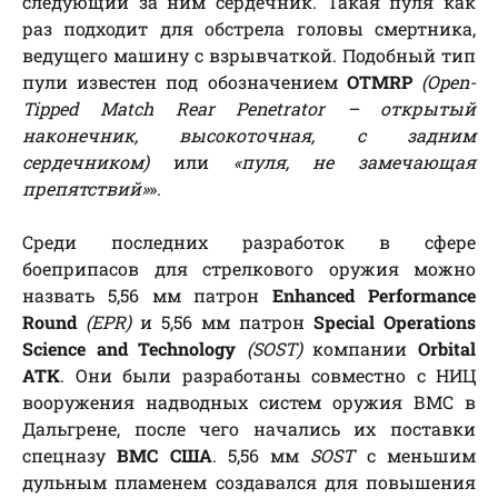
следующий за ним сердечник. Такая пуля как
раз подходит для обстрела головы смертника,
ведущего машину с взрывчаткой. Подобный тип
пули известен под обозначением
OTMRP
(Open-
Tipped Match Rear Penetrator – открытый
наконечник, высокоточная, с задним
сердечником)
или
«пуля, не замечающая
препятствий»
».
Среди последних разработок в сфере
боеприпасов для стрелкового оружия можно
назвать 5,56 мм патрон
Enhanced Performance
Round
(EPR)
и 5,56 мм патрон
Special Operations
Science and Technology
(SOST)
компании
Orbital
ATK
. Они были разработаны совместно с НИЦ
вооружения надводных систем оружия ВМС в
Дальгрене, после чего начались их поставки
спецназу
ВМС США
. 5,56 мм
SOST
с меньшим
дульным пламенем создавался для повышения