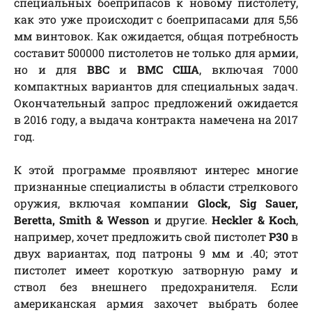
специальных боеприпасов к новому пистолету,
как это уже происходит с боеприпасами для 5,56
мм винтовок. Как ожидается, общая потребность
составит 500000 пистолетов не только для армии,
но и для
ВВС
и
ВМС США
, включая 7000
компактных вариантов для специальных задач.
Окончательный запрос предложений ожидается
в 2016 году, а выдача контракта намечена на 2017
год.
К этой программе проявляют интерес многие
признанные специалисты в области стрелкового
оружия, включая компании
Glock, Sig Sauer,
Beretta, Smith & Wesson
и другие.
Heckler & Koch
,
например, хочет предложить свой пистолет
P30
в
двух вариантах, под патроны 9 мм и .40; этот
пистолет имеет короткую затворную раму и
ствол без внешнего предохранителя. Если
американская армия захочет выбрать более