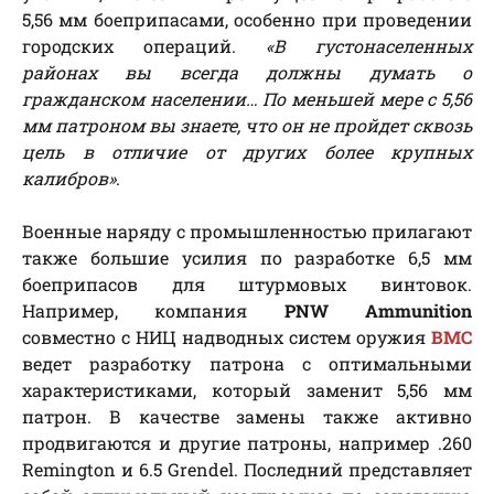
5,56 мм боеприпасами, особенно при проведении
городских операций.
«В густонаселенных
районах вы всегда должны думать о
гражданском населении… По меньшей мере с 5,56
мм патроном вы знаете, что он не пройдет сквозь
цель в отличие от других более крупных
калибров»
.
Военные наряду с промышленностью прилагают
также большие усилия по разработке 6,5 мм
боеприпасов для штурмовых винтовок.
Например, компания
PNW Ammunition
совместно с НИЦ надводных систем оружия
ВМС
ведет разработку патрона с оптимальными
характеристиками, который заменит 5,56 мм
патрон. В качестве замены также активно
продвигаются и другие патроны, например .260
Remington и 6.5 Grendel. Последний представляет