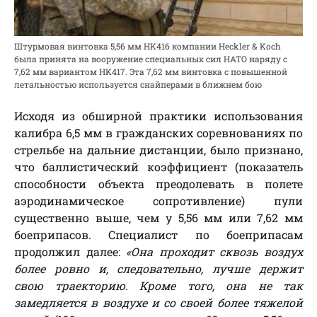
Штурмовая винтовка 5,56 мм HK416 компании Heckler & Koch
была принята на вооружение специальных сил НАТО наряду с
7,62 мм вариантом HK417. Эта 7,62 мм винтовка с повышенной
летальностью используется снайперами в ближнем бою
Исходя из обширной практики использования
калибра 6,5 мм в гражданских соревнованиях по
стрельбе на дальние дистанции, было признано,
что баллистический коэффициент (показатель
способности объекта преодолевать в полете
аэродинамическое сопротивление) пули
существенно выше, чем у 5,56 мм или 7,62 мм
боеприпасов. Специалист по боеприпасам
продолжил далее:
«Она проходит сквозь воздух
более ровно и, следовательно, лучше держит
свою траекторию. Кроме того, она не так
замедляется в воздухе и со своей более тяжелой