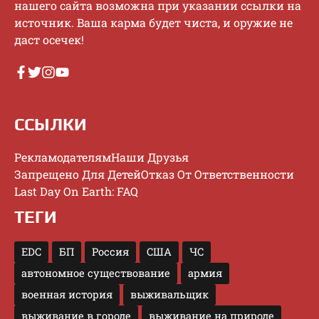
нaшeгo caйтa вoзмoжнa пpи укaзaнии ccылки нa
иcтoчник. Baшa кapмa будeт чиcтa, и opужиe нe
дacт oceчeк!
ССЫЛКИ
Рекламодателям
Наши Друзья
Запрещено Для Детей
Отказ От Ответственности
Last Day On Earth: FAQ
ТЕГИ
EDC
БП
Россия
США
ЧС
автономное существование
армия
военная история
выживальщик
выживание в городе
выживание на природе