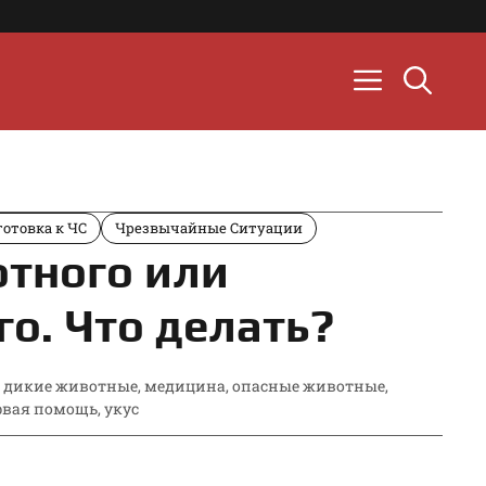
готовка к ЧС
Чрезвычайные Ситуации
отного или
о. Что делать?
,
дикие животные
,
медицина
,
опасные животные
,
рвая помощь
,
укус