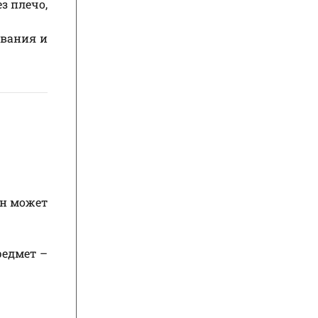
з плечо,
ования и
он может
редмет –