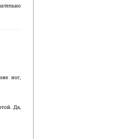
лательно
ние ног,
той. Да,