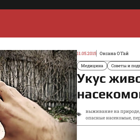
11.05.2015
Оксана О'Гай
Медицина
Советы и под
Укус жив
насекомог
выживание на природе
опасные насекомые
,
пе