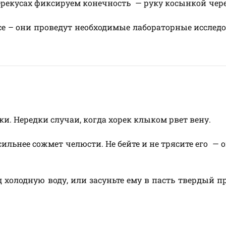
ерекусах фиксируем конечность — руку косынкой чере
е – они проведут необходимые лабораторные исслед
и. Нередки случаи, когда хорек клыком рвет вену.
 сильнее сожмет челюсти. Не бейте и не трясите его — 
д холодную воду, или засуньте ему в пасть твердый п