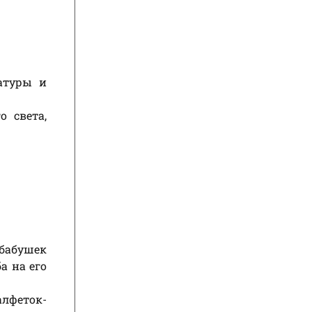
атуры и
о света,
 бабушек
а на его
лфеток-