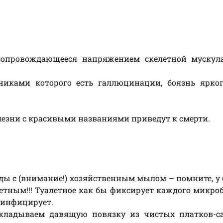
 сопровождающееся напряжением скелетной мускул
никами которого есть галлюцинации, боязнь ярког
лезни с красивыми названиями приведут к смерти.
ы с (внимание!) хозяйственным мылом – помните, у
етным!!! Туалетное как бы фиксирует каждого микроб
зинфицирует.
кладываем давящую повязку из чистых платков-са