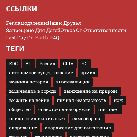
ССЫЛКИ
Рекламодателям
Наши Друзья
Запрещено Для Детей
Отказ От Ответственности
Last Day On Earth: FAQ
ТЕГИ
EDC
БП
Россия
США
ЧС
автономное существование
армия
военная история
выживальщик
выживание в городе
выживание на природе
выжить на войне
личная безопасность
нож
общество
огнестрельное оружие
пистолет
психология выживания
самооборона
снаряжение
снаряжение для выживания
тактика
тренировка
холодное оружие