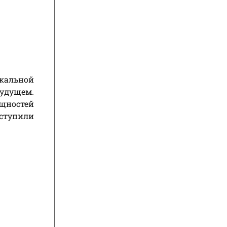
кальной
будущем.
щностей
ступили