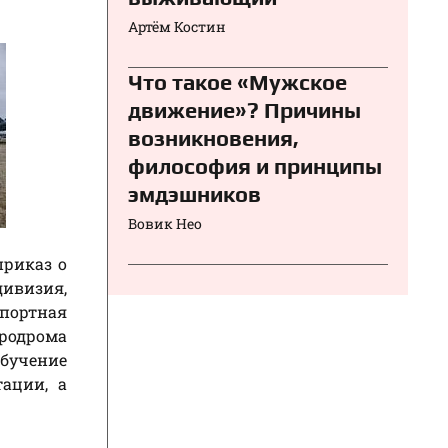
Артём Костин
Что такое «Мужское
движение»? Причины
возникновения,
философия и принципы
эмдэшников
Вовик Нео
приказ о
дивизия,
спортная
эродрома
Обучение
ации, а