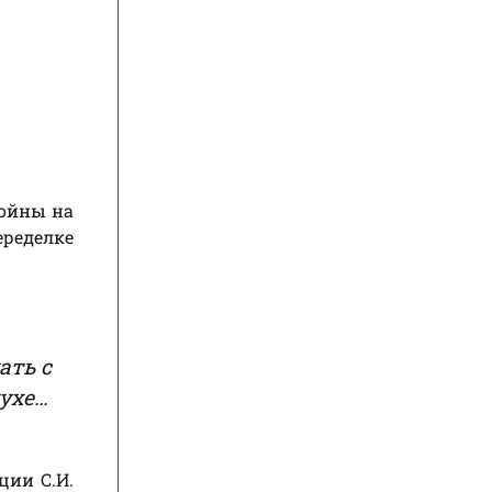
войны на
еределке
ать с
духе…
ции С.И.