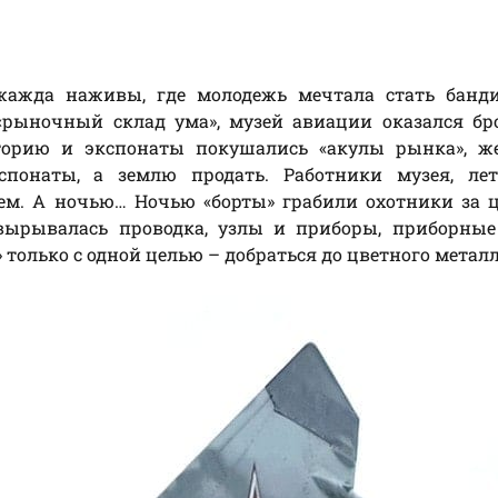
 жажда наживы, где молодежь мечтала стать банди
«рыночный склад ума», музей авиации оказался бр
иторию и экспонаты покушались «акулы рынка», ж
спонаты, а землю продать. Работники музея, ле
нем. А ночью… Ночью «борты» грабили охотники за
 вырывалась проводка, узлы и приборы, приборные
только с одной целью – добраться до цветного металл