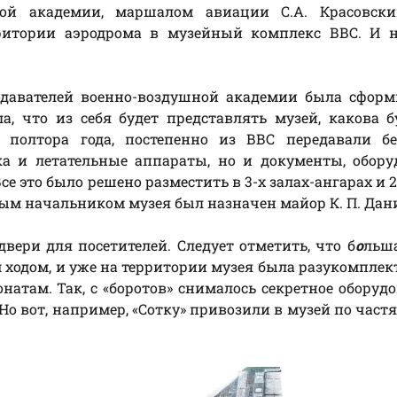
ной академии, маршалом авиации С.А. Красовск
рритории аэродрома в музейный комплекс ВВС. И н
одавателей военно-воздушной академии была сформ
а, что из себя будет представлять музей, какова б
 полтора года, постепенно из ВВС передавали б
ка и летательные аппараты, но и документы, обору
 это было решено разместить в 3-х залах-ангарах и 2 
вым начальником музея был назначен майор К. П. Дан
двери для посетителей. Следует отметить, что б
о
льша
 ходом, и уже на территории музея была разукомплек
атам. Так, с «боротов» снималось секретное оборуд
о вот, например, «Сотку» привозили в музей по частя