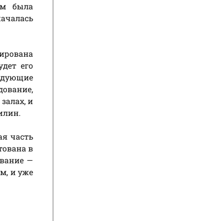
им была
ачалась
ирована
удет его
едующие
дование,
залах, и
илин.
я часть
тована в
ование —
м, и уже