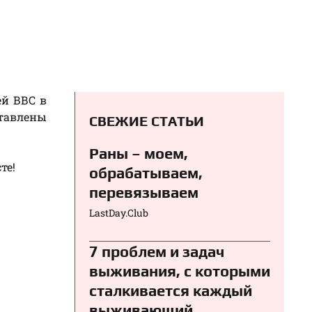
ей ВВС в
ставлены
СВЕЖИЕ СТАТЬИ
Раны – моем,
те!
обрабатываем,
перевязываем⁠⁠
LastDay.Club
7 проблем и задач
выживания, с которыми
сталкивается каждый
выживающий