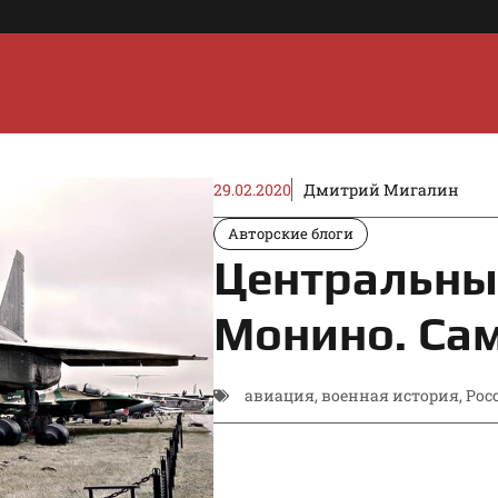
29.02.2020
Дмитрий Мигалин
Авторские блоги
Центральны
Монино. Са
авиация
,
военная история
,
Рос