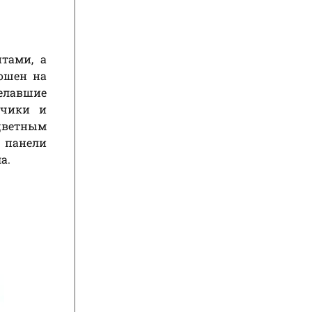
тами, а
ошен на
елавшие
тчики и
 цветным
 панели
а.