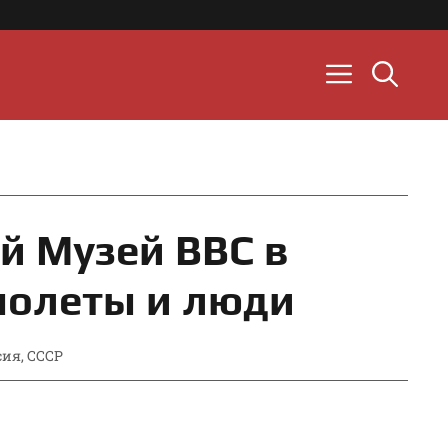
й Музей ВВС в
молеты и люди
сия
,
СССР