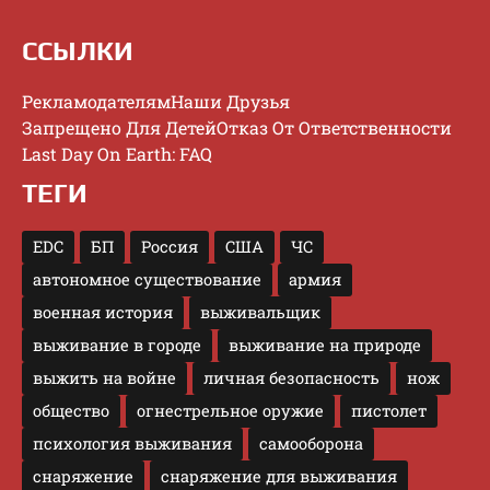
ССЫЛКИ
Рекламодателям
Наши Друзья
Запрещено Для Детей
Отказ От Ответственности
Last Day On Earth: FAQ
ТЕГИ
EDC
БП
Россия
США
ЧС
автономное существование
армия
военная история
выживальщик
выживание в городе
выживание на природе
выжить на войне
личная безопасность
нож
общество
огнестрельное оружие
пистолет
психология выживания
самооборона
снаряжение
снаряжение для выживания