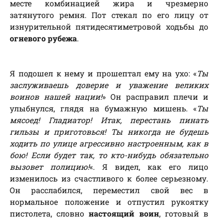
месте комбинацией жира и чрезмерно
затянутого ремня. Пот стекал по его лицу от
изнурительной пятидесятиметровой ходьбы до
огневого рубежа
.
Я подошел к нему и прошептал ему на ухо: «
Ты
заслуживаешь доверие и уважение великих
воинов нашей нации!
» Он расправил плечи и
улыбнулся, глядя на бумажную мишень. «
Ты
мясоед! Гладиатор! Итак, перестань пинать
гильзы и приготовься! Ты никогда не будешь
ходить по улице агрессивно настроенным, как в
бою! Если будет так, то кто-нибудь обязательно
вызовет полицию!
«. Я видел, как его лицо
изменилось из счастливого к более серьезному.
Он расслабился, переместил свой вес в
нормальное положение и отпустил рукоятку
пистолета, словно
настоящий воин
, готовый в