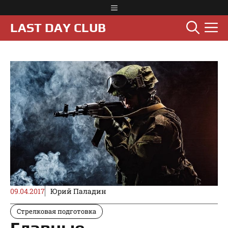
Перейти
Меню
к
М
LAST DAY CLUB
содержимому
09.04.2017
Юрий Паладин
Стрелковая подготовка
Главные