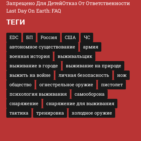
Запрещено Для Детей
Отказ От Ответственности
Last Day On Earth: FAQ
ТЕГИ
EDC
БП
Россия
США
ЧС
автономное существование
армия
военная история
выживальщик
выживание в городе
выживание на природе
выжить на войне
личная безопасность
нож
общество
огнестрельное оружие
пистолет
психология выживания
самооборона
снаряжение
снаряжение для выживания
тактика
тренировка
холодное оружие