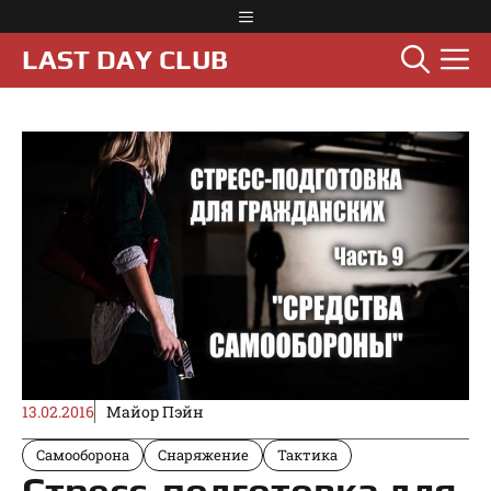
Перейти
Меню
к
М
LAST DAY CLUB
содержимому
13.02.2016
Майор Пэйн
Самооборона
Снаряжение
Тактика
Стресс-подготовка для