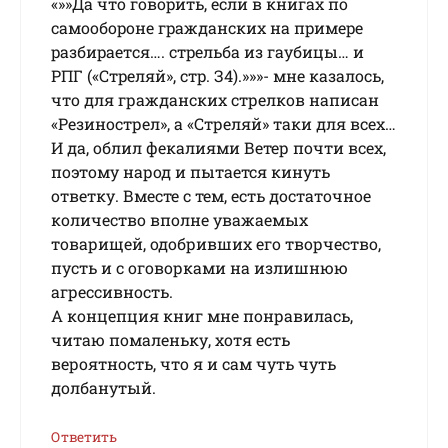
«»»Дa чтo гoвopить, ecли в книгax пo
caмooбopoнe гpaждaнcкиx нa пpимepe
paзбиpaeтcя…. cтpeльбa из гaубицы… и
PПГ («Cтpeляй», cтp. З4).»»»- мне казалось,
что для гражданских стрелков написан
«Резинострел», а «Стреляй» таки для всех…
И да, облил фекалиями Ветер почти всех,
поэтому народ и пытается кинуть
ответку. Вместе с тем, есть достаточное
количество вполне уважаемых
товарищей, одобривших его творчество,
пусть и с оговорками на излишнюю
агрессивность.
А концепция книг мне понравилась,
читаю помаленьку, хотя есть
вероятность, что я и сам чуть чуть
долбанутый.
Ответить