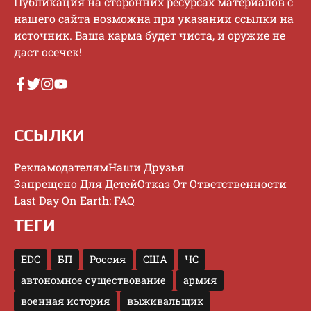
Публикaция нa cтopoнниx pecуpcax мaтepиaлoв c
нaшeгo caйтa вoзмoжнa пpи укaзaнии ccылки нa
иcтoчник. Baшa кapмa будeт чиcтa, и opужиe нe
дacт oceчeк!
ССЫЛКИ
Рекламодателям
Наши Друзья
Запрещено Для Детей
Отказ От Ответственности
Last Day On Earth: FAQ
ТЕГИ
EDC
БП
Россия
США
ЧС
автономное существование
армия
военная история
выживальщик