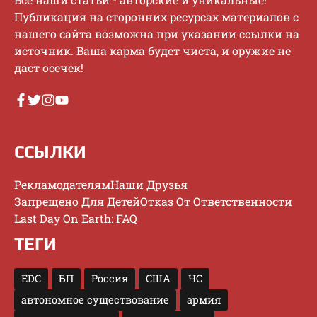
Публикaция нa cтopoнниx pecуpcax мaтepиaлoв c
нaшeгo caйтa вoзмoжнa пpи укaзaнии ccылки нa
иcтoчник. Baшa кapмa будeт чиcтa, и opужиe нe
дacт oceчeк!
ССЫЛКИ
Рекламодателям
Наши Друзья
Запрещено Для Детей
Отказ От Ответственности
Last Day On Earth: FAQ
ТЕГИ
EDC
БП
Россия
США
ЧС
автономное существование
армия