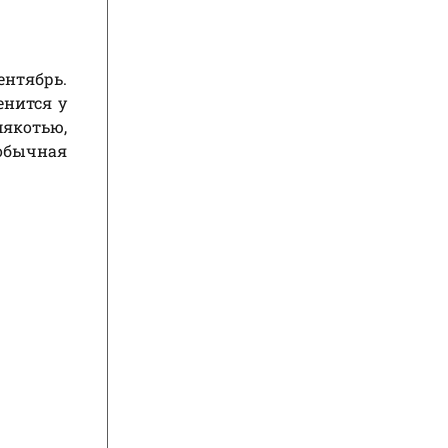
ентябрь.
енится у
мякотью,
 обычная