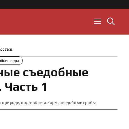
Костин
обыча еды
ные съедобные
 Часть 1
 природе
,
подножный корм
,
съедобные грибы