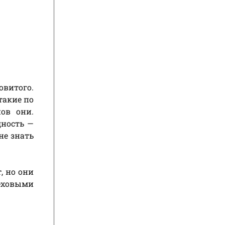
овитого.
такие по
нов они.
дность —
не знать
, но они
еховыми