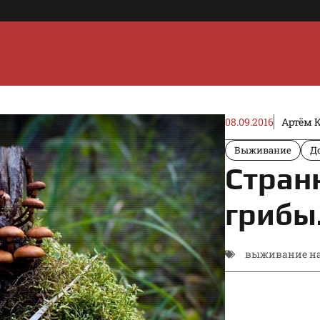
08.09.2016
Артём 
Выживание
Д
Стран
грибы.
выживание на