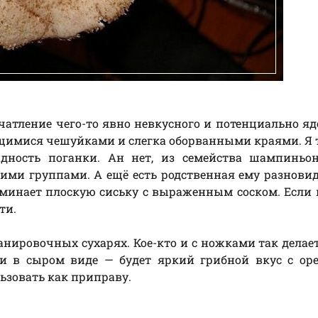
чатление чего-то явно невкусного и потенциально яд
щимися чешуйками и слегка оборванными краями. Я 
видность поганки. Ан нет, из семейства шампиньо
шими группами. А ещё есть родственная ему разнови
минает плоскую сиську с выраженным соском. Если 
ти.
ировочных сухарях. Кое-кто и с ножками так делает
 и в сыром виде — будет яркий грибной вкус с ор
льзовать как приправу.