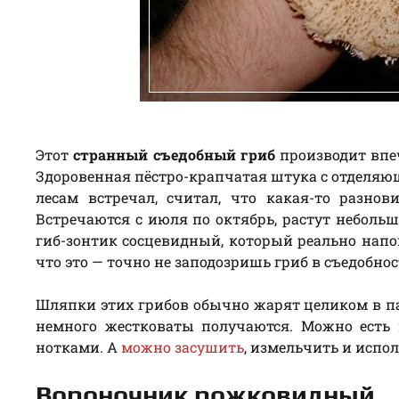
Этот
странный съедобный гриб
производит впе
Здоровенная пёстро-крапчатая штука с отделяю
лесам встречал, считал, что какая-то разно
Встречаются с июля по октябрь, растут неболь
гиб-зонтик сосцевидный, который реально напо
что это — точно не заподозришь гриб в съедобнос
Шляпки этих грибов обычно жарят целиком в пан
немного жестковаты получаются. Можно есть
нотками. А
можно засушить
, измельчить и испо
Вороночник рожковидный