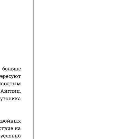
 больше
ересуют
ловатым
 Англии,
утовика
 хвойных
ствие на
 условно