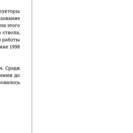
рукторы
зование
ля этого
 ствола,
я работы
ине 1998
ч. Среди
лении до
овалось