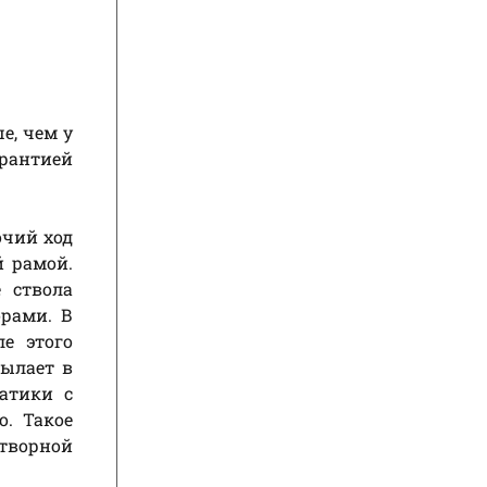
е, чем у
рантией
очий ход
й рамой.
 ствола
орами. В
е этого
сылает в
атики с
о. Такое
атворной