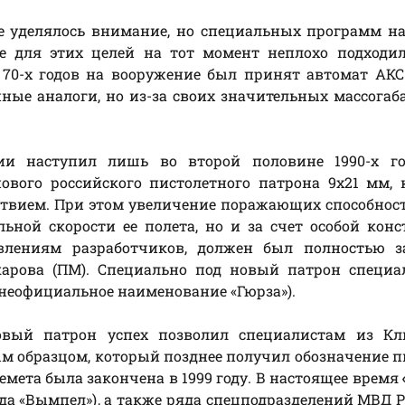
е уделялось внимание, но специальных программ н
же для этих целей на тот момент неплохо подход
 70-х годов на вооружение был принят автомат АКС
нные аналоги, но из-за своих значительных массога
ии наступил лишь во второй половине 1990-х го
вого российского пистолетного патрона 9х21 мм, 
твием. При этом увеличение поражающих способнос
льной скорости ее полета, но и за счет особой кон
влениям разработчиков, должен был полностью з
карова (ПМ). Специально под новый патрон специа
неофициальное наименование «Гюрза»).
овый патрон успех позволил специалистам из Кл
м образцом, который позднее получил обозначение п
лемета была закончена в 1999 году. В настоящее время
да «Вымпел»), а также ряда спецподразделений МВД Р