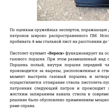
По оценкам оружейных экспертов, поражающее де
патронов широко распространенного ПМ. Испо
пробивать 4-мм стальной лист на расстоянии до 
Пистолет-пулемет
«Вереск»
функционирует на ос
газового поршня. При этом размешенный над с
Поршень полый, внутри поршня передней ча
производится за вырезы, расположенные в ств
момент выстрела газовый поршень и затворн
осуществляется отпирание ствола пистолета-пу
патронник следующий патрон и происходит з
жестким запиранием канала ствола в современ
решение было обусловлено применением мощного
раме справа.