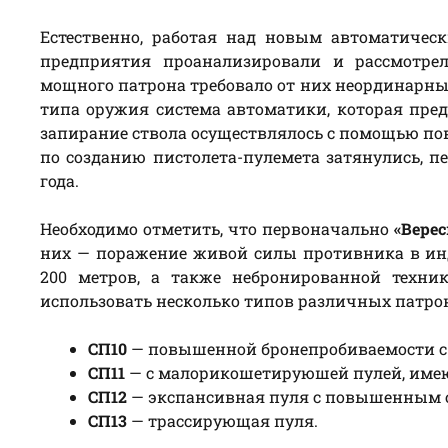
Естественно, работая над новым автоматиче
предприятия проанализировали и рассмотрел
мощного патрона требовало от них неординарны
типа оружия система автоматики, которая пред
запирание ствола осуществлялось с помощью пов
по созданию пистолета-пулемета затянулись, п
года.
Необходимо отметить, что первоначально
«Верес
них — поражение живой силы противника в инд
200 метров, а также небронированной техни
использовать несколько типов различных патрон
СП10
— повышенной бронепробиваемости с 
СП11
— с малорикошетируюшей пулей, име
СП12
— экспансивная пуля с повышенным 
СП13
— трассирующая пуля.