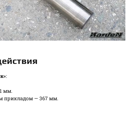
действия
ск»
:
1 мм.
м прикладом — 367 мм.