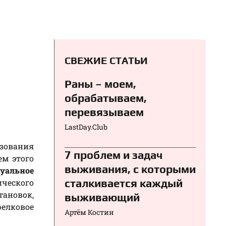
СВЕЖИЕ СТАТЬИ
Раны – моем,
обрабатываем,
перевязываем⁠⁠
LastDay.Club
зования
7 проблем и задач
ем этого
выживания, с которыми
уальное
сталкивается каждый
ического
тановок,
выживающий
релковое
Артём Костин