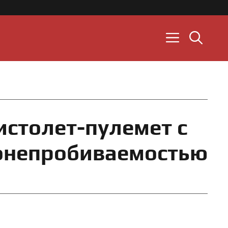
пистолет-пулемет с
онепробиваемостью