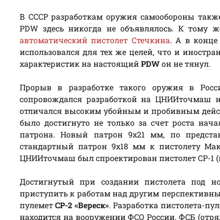
В СССР разработкам оружия самообороны такж
PDW здесь никогда не объявлялось. К тому 
автоматический пистолет Стечкина
. А в конце
использовался для тех же целей, что и иностра
характеристик на настоящий
PDW
он не тянул.
Прорыв в разработке такого оружия в Росс
сопровождался разработкой на ЦНИИточмаш но
отличался высоким убойным и пробивным дейс
было достигнуто не только за счет роста нача
патрона. Новый патрон 9х21 мм, по предста
стандартный патрон 9х18 мм к пистолету Ма
ЦНИИточмаш был спроектирован пистолет СР-1 (
Достигнутый при создании пистолета под н
приступить к работам над другим перспективны
пулемет
СР-2 «Вереск»
. Разработка пистолета-пу
находится на вооружении ФСО России, ФСБ (отря