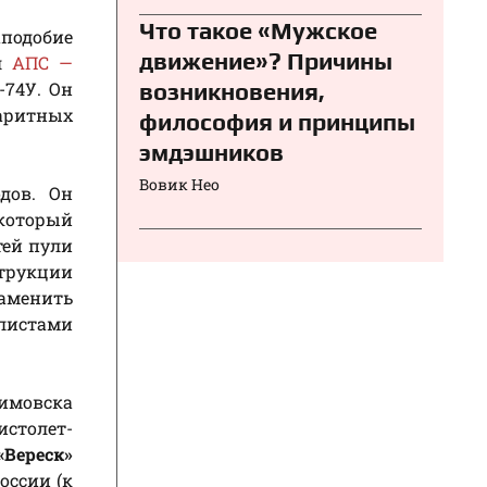
Что такое «Мужское
аподобие
движение»? Причины
ил
АПС —
-74У. Он
возникновения,
баритных
философия и принципы
эмдэшников
Вовик Нео
дов. Он
который
тей пули
струкции
аменить
листами
имовска
истолет-
«Вереск»
оссии (к