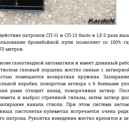
йствие патронов СП-11 и СП-13 было в 1,5-2 раза выш
льзование бронебойной пули позволяет со 100% га
70 метров.
нове газоотводной автоматики и имеет длинный раб
тволом газовый поршень жестко связан с затворно
стью помещается возвратная пружина. Запирание
ольной коробке, поворотом затвора с 6 боевыми уп
ая рама отходят назад, поворачивая затвор. Посл
лемета и выброс стреляной гильзы, затем затвор до
апирание канала ствола. При этом система автом
ных пистолетах-пулеметах встречается очень редк
 патрона. Рукоятка взведения жестко крепится к з