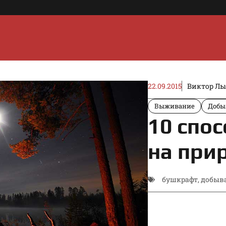
22.09.2015
Виктор Л
Выживание
Добы
10 спо
на при
бушкрафт
,
добыв