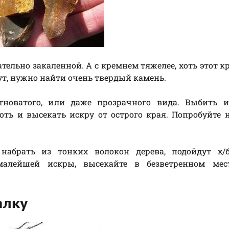
ательно закаленной. А с кремнем тяжелее, хоть этот к
ут, нужно найти очень твердый камень.
новатого, или даже прозрачного вида. Выбить и
оть и высекать искру от острого края. Попробуйте 
абрать из тонких волокон дерева, подойдут х/б
малейшей искры, высекайте в безветренном мест
алку