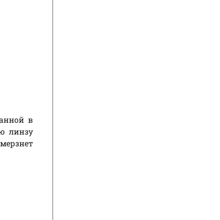
ланной в
ую линзу
амерзнет