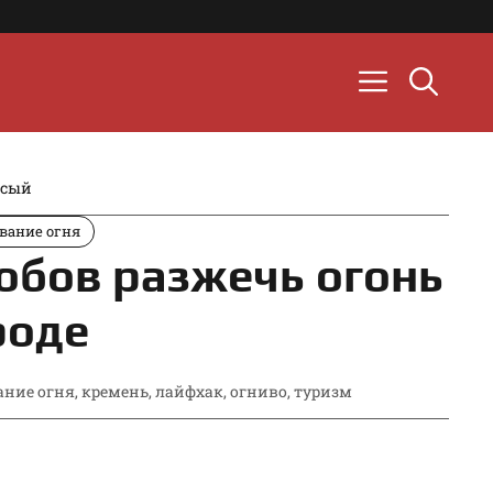
ысый
вание огня
собов разжечь огонь
роде
ание огня
,
кремень
,
лайфхак
,
огниво
,
туризм