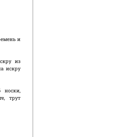
ремень и
скру из
на искру
 носки,
е, трут