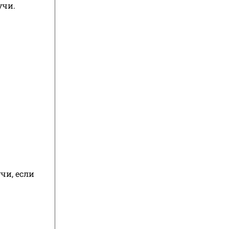
учи.
чи, если