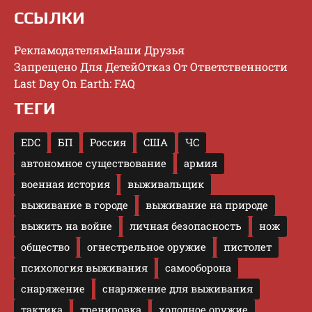
ССЫЛКИ
Рекламодателям
Наши Друзья
Запрещено Для Детей
Отказ От Ответственности
Last Day On Earth: FAQ
ТЕГИ
EDC
БП
Россия
США
ЧС
автономное существование
армия
военная история
выживальщик
выживание в городе
выживание на природе
выжить на войне
личная безопасность
нож
общество
огнестрельное оружие
пистолет
психология выживания
самооборона
снаряжение
снаряжение для выживания
тактика
тренировка
холодное оружие