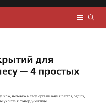
крытий для
есу — 4 простых
у
,
нож
,
ночевка в лесу
,
организация лагеря
,
отдых
,
ие укрытия
,
топор
,
убежище