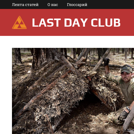
Перейти
Лента статей
О нас
Глоссарий
к
содержимому
LAST DAY CLUB