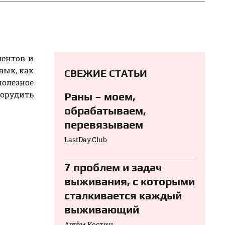
ментов и
вык, как
СВЕЖИЕ СТАТЬИ
полезное
орудить
Раны – моем,
обрабатываем,
перевязываем⁠⁠
LastDay.Club
7 проблем и задач
выживания, с которыми
сталкивается каждый
выживающий
Артём Костин