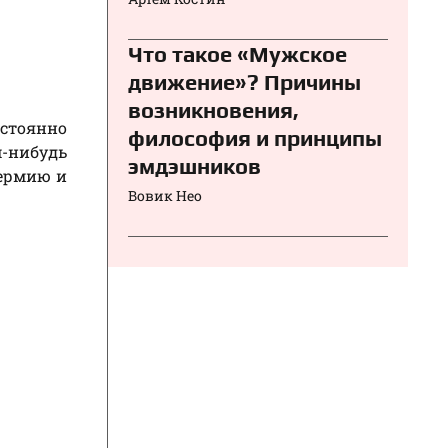
Что такое «Мужское
движение»? Причины
возникновения,
остоянно
философия и принципы
м-нибудь
эмдэшников
термию и
Вовик Нео