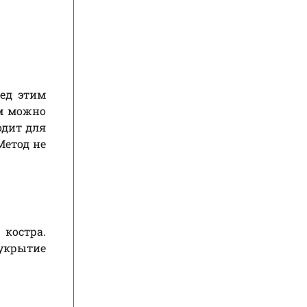
ред этим
ом можно
одит для
Метод не
 костра.
 укрытие