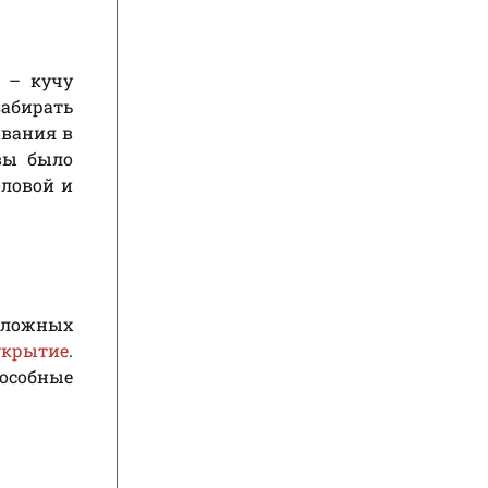
 – кучу
забирать
ивания в
твы было
оловой и
 сложных
укрытие
.
пособные