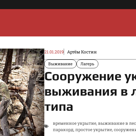
21.01.2019
Артём Костин
Выживание
Лагерь
Сооружение у
выживания в л
типа
временное укрытие
,
выживание в лес
паракорд
,
простое укрытие
,
сооружен