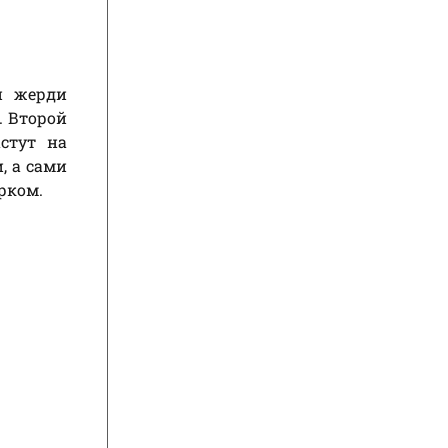
и жерди
. Второй
стут на
, а сами
рком.