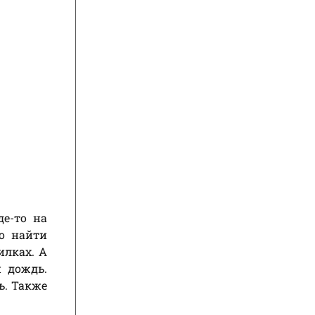
де-то на
до найти
илках. А
и дождь.
ь. Также