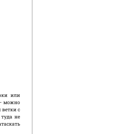
рки или
 – можно
 ветки с
 туда не
атаскать