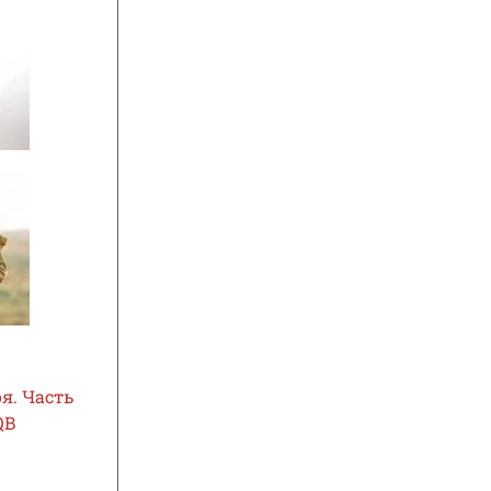
я. Часть
QB