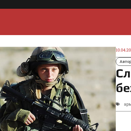
10.04.2
Автор
Сл
бе
ар