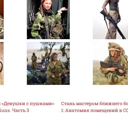
 «Девушки с пушками»
Стань мастером ближнего бо
Guns. Часть 3
1: Анатомия помещений в C