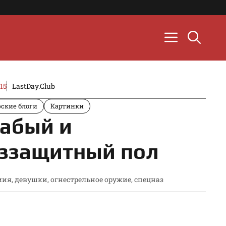
015
LastDay.Club
ские блоги
Картинки
абый и
ззащитный пол
мия
,
девушки
,
огнестрельное оружие
,
спецназ