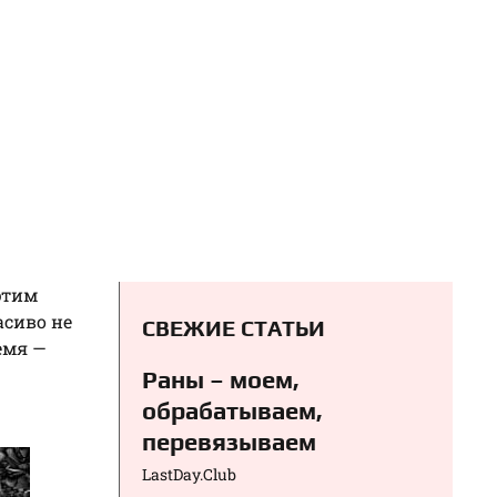
этим
асиво не
СВЕЖИЕ СТАТЬИ
емя —
Раны – моем,
обрабатываем,
перевязываем⁠⁠
LastDay.Club