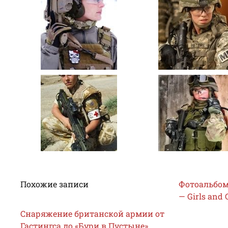
Похожие записи
Фотоальбом
— Girls and 
Снаряжение британской армии от
Гастингса до «Бури в Пустыне»