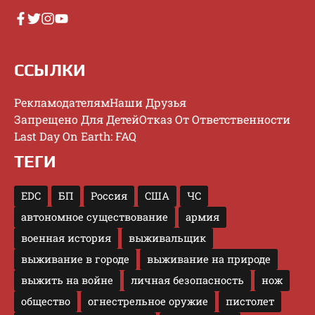
ССЫЛКИ
Рекламодателям
Наши Друзья
Запрещено Для Детей
Отказ От Ответственности
Last Day On Earth: FAQ
ТЕГИ
EDC
БП
Россия
США
ЧС
автономное существование
армия
военная история
выживальщик
выживание в городе
выживание на природе
выжить на войне
личная безопасность
нож
общество
огнестрельное оружие
пистолет