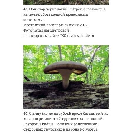
4а. Полипор черноногий Polyporus melanopus
на почве, обогащённой древесными
остатками.
Московский лесопарк, 25 июня 2012.
Фото Татьяны Светловой
на авторском сайте ГКО mycoweb-stv.ru
4б. С виду (но не на зубок!) вроде бы мягкий, но
коварно резинистый трутовик каштановый
Royoporus badius – близкий родственник
съедобных трутовиков из рода Polyporus.