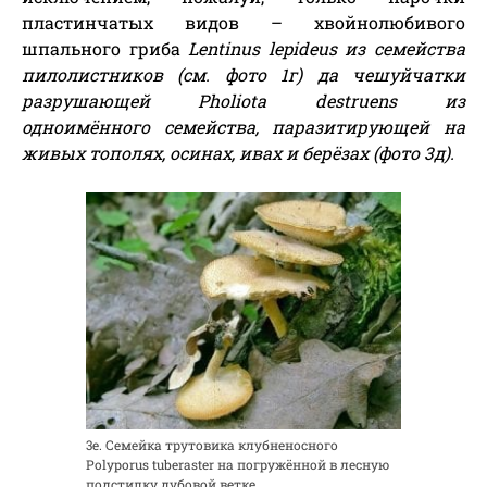
пластинчатых видов – хвойнолюбивого
шпального гриба
Lentinus lepideus из семейства
пилолистников
(см. фото 1г)
да чешуйчатки
разрушающей
Pholiota destruen
s
из
одноимённого семейства, паразитирующей на
живых тополях, осинах, ивах и берёзах
(фото 3д)
.
3е. Семейка трутовика клубненосного
Polyporus tuberaster на погружённой в лесную
подстилку дубовой ветке.