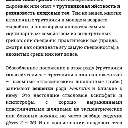
сыроежек или опят =
трутовиковая жёсткость и
резиновость плодовых тел
. Тем не менее, многие
шляпочные трутовики в молодом возрасте
съедобны, а полипорусы являются самым
«кулинарным» семейством из всех трутовых
грибов: они съедобны практически все (правда,
смотря как оценивать эту самую съедобность), а
ядовитых среди них нет вовсе.
Обособленное положение в этом ряду (трутовики
«классические» – трутовики «шляпконожечные»
– наземные «классические» шляпочные грибы)
занимают
вешенки
рода
Pleurotus
и близкие к
нему. Это настоящие стволовые ксилофаги и
ксилотрофы с хорошо выраженными
пластинчатыми шляпками на эксцентрических
или боковых ножках, но часто вообще сидячие
(фото 2 – 2б)
. И по консистенции плодового тела