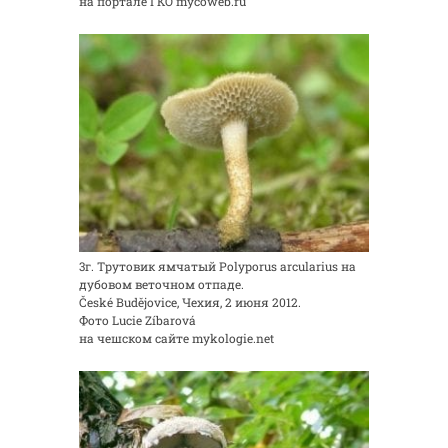
на портале ГКО mycoweb.ru
3г. Трутовик ямчатый Polyporus arcularius на
дубовом веточном отпаде.
České Budějovice, Чехия, 2 июня 2012.
Фото Lucie Zíbarová
на чешском сайте mykologie.net