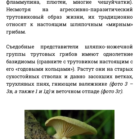
фламмулина, плютеи, многие чешуйчатки).
Несмотря на агрессивно-паразитический
трутовиковый образ жизни, их традиционно
относят к настоящим шляпочным «мирным»
грибам.
Съедобные представители шляпко-ножечной
группы трутовых грибов имеют однолетние
базидиомы (сравните с трутовиком настоящим с
его
«годовыми кольцами»
). Растут они на старых
сухостойных стволах и давно засохших ветках,
трухлявых пнях, гниющем валежнике
(фото 3 –
3в, а также 1 и 1д)
и веточном отпаде
(фото 3г)
.