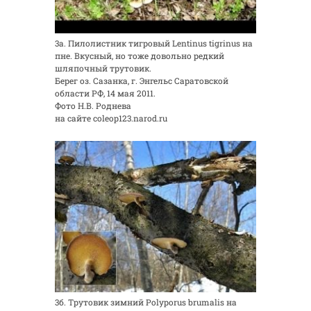
3а. Пилолистник тигровый Lentinus tigrinus на
пне. Вкусный, но тоже довольно редкий
шляпочный трутовик.
Берег оз. Сазанка, г. Энгельс Саратовской
области РФ, 14 мая 2011.
Фото Н.В. Роднева
на сайте coleop123.narod.ru
3б. Трутовик зимний Polyporus brumalis на