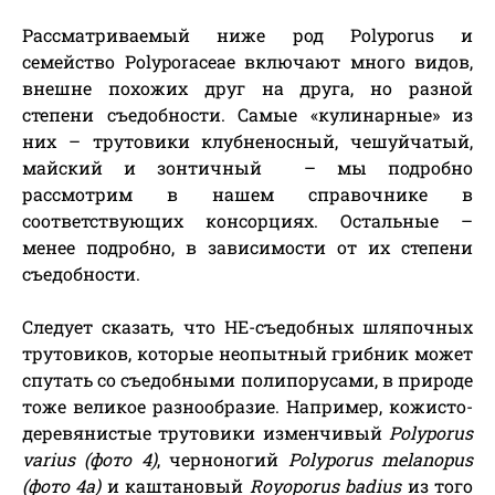
Рассматриваемый ниже род Polyporus и
семейство Polyporaceae включают много видов,
внешне похожих друг на друга, но разной
степени съедобности. Самые «кулинарные» из
них – трутовики клубненосный, чешуйчатый,
майский и зонтичный – мы подробно
рассмотрим в нашем справочнике в
соответствующих консорциях. Остальные –
менее подробно, в зависимости от их степени
съедобности.
Следует сказать, что НЕ-съедобных шляпочных
трутовиков, которые неопытный грибник может
спутать со съедобными полипорусами, в природе
тоже великое разнообразие. Например, кожисто-
деревянистые трутовики изменчивый
Polyporus
varius
(фото 4)
, черноногий
Polyporus melanopus
(фото 4а)
и каштановый
Royoporus badius
из того