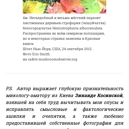
4ж. Несъедобный и весьма жёсткий паразит
лиственных деревьев строфария (чешуйчатка)
белогородчатая Hemistropharia albocrenulata.
Распространена во всём северном полушарии,
но в некоторых странах занесена в Красные
книги.
Штат Нью-Йорк, США, 24 сентября 2012.
Фото Eric Smith
на сайте mushroomobserver.org
P.S.
Автор выражает глубокую признательность
микологу-аматору из Киева
Зинаиде Косинской
,
взявшей на себя труд вычитывать мои опусы и
исправлять смысловые и фактологические
ашипки и очепятки, а также любезно
предоставившей собственные фотографии для