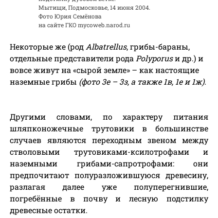
Мытищи, Подмосковье, 14 июня 2004.
Фото Юрия Семёнова
на сайте ГКО mycoweb.narod.ru
Некоторые же (род
Albatrellus
, грибы-бараны,
отдельные представители рода
Polyporus
и др.) и
вовсе живут на «сырой земле» – как настоящие
наземные грибы
(фото 3е –
3з, а также 1в, 1е и 1ж)
.
Другими словами, по характеру питания
шляпконожечные трутовики в большинстве
случаев являются переходным звеном между
стволовыми трутовиками-ксилотрофами и
наземными грибами-сапротрофами: они
предпочитают полуразложившуюся древесину,
разлагая далее уже полуперегнившие,
погребённые в почву и лесную подстилку
древесные остатки.