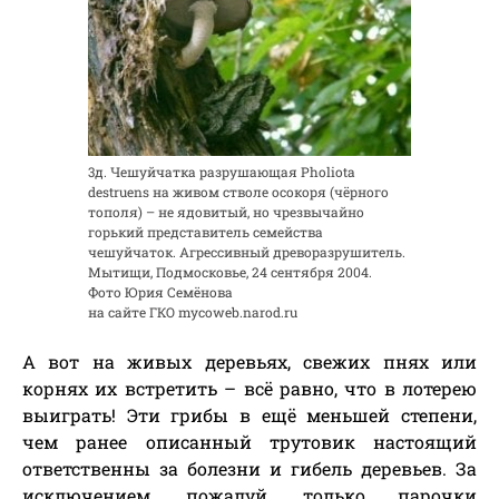
3д. Чешуйчатка разрушающая Pholiota
destruens на живом стволе осокоря (чёрного
тополя) – не ядовитый, но чрезвычайно
горький представитель семейства
чешуйчаток. Агрессивный древоразрушитель.
Мытищи, Подмосковье, 24 сентября 2004.
Фото Юрия Семёнова
на сайте ГКО mycoweb.narod.ru
А вот на живых деревьях, свежих пнях или
корнях их встретить – всё равно, что в лотерею
выиграть! Эти грибы в ещё меньшей степени,
чем ранее описанный
трутовик настоящий
ответственны за болезни и гибель деревьев. За
исключением, пожалуй, только парочки