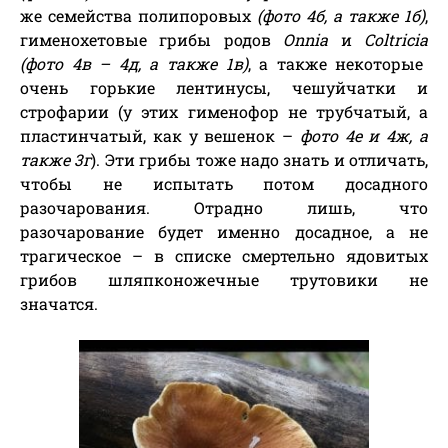
же семейства полипоровых
(фото 4б, а также 1б)
,
гименохетовые грибы родов
Onnia
и
Coltricia
(фото 4в – 4д, а также 1в)
, а также некоторые
очень горькие лентинусы, чешуйчатки и
строфарии (у этих гименофор не трубчатый, а
пластинчатый, как у вешенок –
фото 4е и 4ж, а
также 3г
). Эти грибы тоже надо знать и отличать,
чтобы не испытать потом досадного
разочарования. Отрадно лишь, что
разочарование будет именно досадное, а не
трагическое – в списке смертельно ядовитых
грибов шляпконожечные трутовики не
значатся.