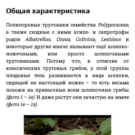
Общая характеристика
Полипоровые трутовики семейства
Polyporaceae
,
а также сходные с ними ксило- и сапротрофы
родов
Albatrellus
,
Onnia
,
Coltricia
,
Lentinus
и
некоторые другие иначе называют ещё шляпко-
ножечными, или просто шляпочными
трутовиками. Потому что, в отличие от
классических трутовых грибов
, у этой группы
плодовые тела развиваются в виде шляпки,
сидящей на настоящей ножке – то есть весьма
похожи на привычные всем шляпочные грибы
(фото 1 – 1е)
. И даже растут они зачастую на земле
(фото 1е – 1з)
.