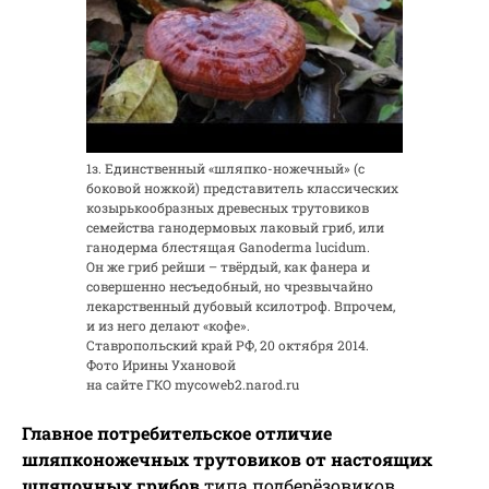
1з. Единственный «шляпко-ножечный» (с
боковой ножкой) представитель классических
козырькообразных древесных трутовиков
семейства ганодермовых лаковый гриб, или
ганодерма блестящая Ganoderma lucidum.
Он же гриб рейши – твёрдый, как фанера и
совершенно несъедобный, но чрезвычайно
лекарственный дубовый ксилотроф. Впрочем,
и из него делают «кофе».
Ставропольский край РФ, 20 октября 2014.
Фото Ирины Ухановой
на сайте ГКО mycoweb2.narod.ru
Главное потребительское отличие
шляпконожечных трутовиков от настоящих
шляпочных грибов
типа подберёзовиков,