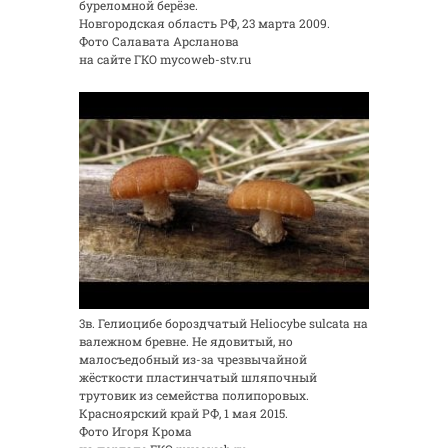
буреломной берёзе.
Новгородская область РФ, 23 марта 2009.
Фото Салавата Арсланова
на сайте ГКО mycoweb-stv.ru
3в. Гелиоцибе бороздчатый Heliocybe sulcata на
валежном бревне. Не ядовитый, но
малосъедобный из-за чрезвычайной
жёсткости пластинчатый шляпочный
трутовик из семейства полипоровых.
Красноярский край РФ, 1 мая 2015.
Фото Игоря Крома