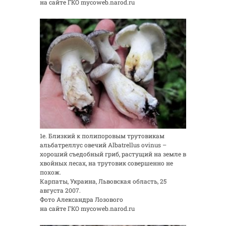
на сайте ГКО mycoweb.narod.ru
1е. Близкий к полипоровым трутовикам
альбатреллус овечий Albatrellus ovinus –
хороший съедобный гриб, растущий на земле в
хвойных лесах, на трутовик совершенно не
похож.
Карпаты, Украина, Львовская область, 25
августа 2007.
Фото Александра Лозового
на сайте ГКО mycoweb.narod.ru