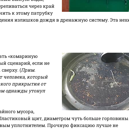
переливаться через край
ить к этому патрубку
едения излишков дождя в дренажную систему. Эта нех
.
здать «комариную
ый сценарий, если не
сверху. (
Прим.
т человека, который
какого прикрытия от
там однажды утонул
айного мусора,
? Пластиковый щит, диаметром чуть больше горловины 
овым уплотнителем. Прочную фиксацию лучше не