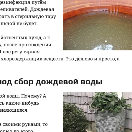
 дезинфекция путём
еливателей. Дождевая
ирать в стерильную тару
ильной не будет.
йственных нужд, а к
у, после прохождения
Плюс регулярная
хлорсодержащих веществ. Это дёшево и просто, а
под сбор дождевой воды
ой воды. Почему? А
ись какие-нибудь
меняющиеся.
в своими руками, то
торых до этого