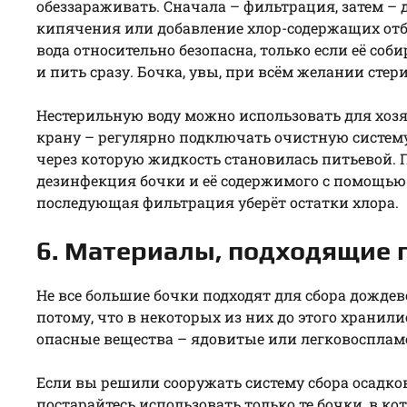
обеззараживать. Сначала – фильтрация, затем –
кипячения или добавление хлор-содержащих отб
вода относительно безопасна, только если её соб
и пить сразу. Бочка, увы, при всём желании стер
Нестерильную воду можно использовать для хозя
крану – регулярно подключать очистную систем
через которую жидкость становилась питьевой. 
дезинфекция бочки и её содержимого с помощью 
последующая фильтрация уберёт остатки хлора.
6. Материалы, подходящие 
Не все большие бочки подходят для сбора дождев
потому, что в некоторых из них до этого хранил
опасные вещества – ядовитые или легковоспла
Если вы решили сооружать систему сбора осадко
постарайтесь использовать только те бочки, в ко