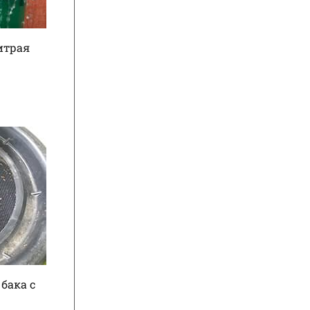
итрая
бака с