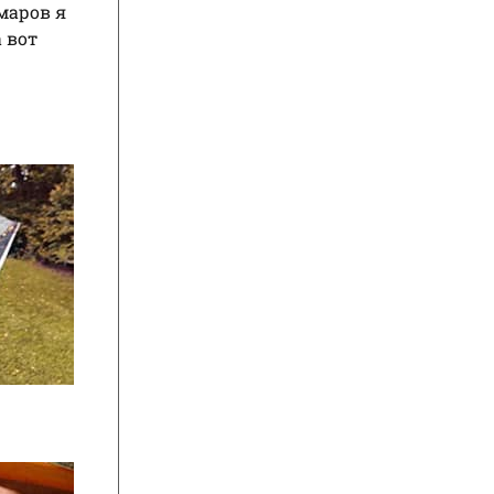
маров я
 вот