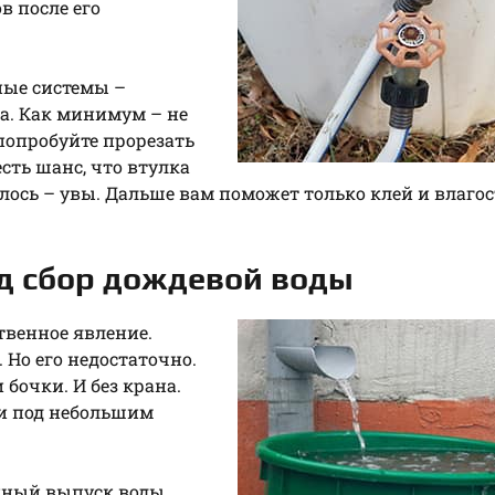
в после его
ные системы –
за. Как минимум – не
попробуйте прорезать
сть шанс, что втулка
илось – увы. Дальше вам поможет только клей и влаго
од сбор дождевой воды
твенное явление.
 Но его недостаточно.
 бочки. И без крана.
 и под небольшим
нный выпуск воды,