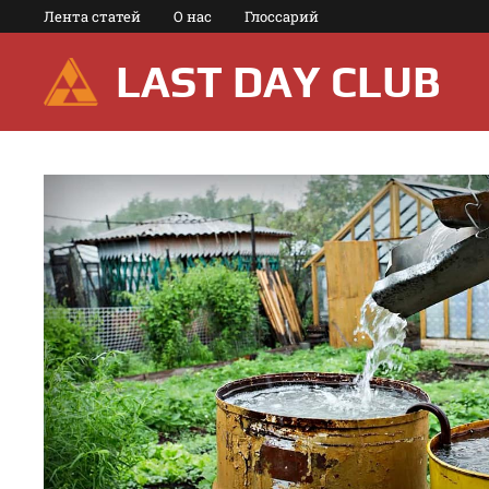
Перейти
Лента статей
О нас
Глоссарий
к
содержимому
LAST DAY CLUB