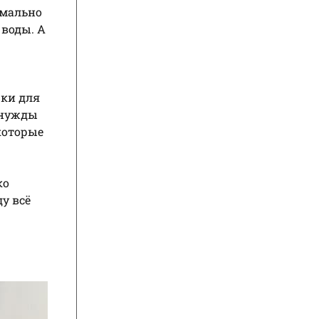
имально
 воды. А
чки для
 нужды
екоторые
ко
у всё