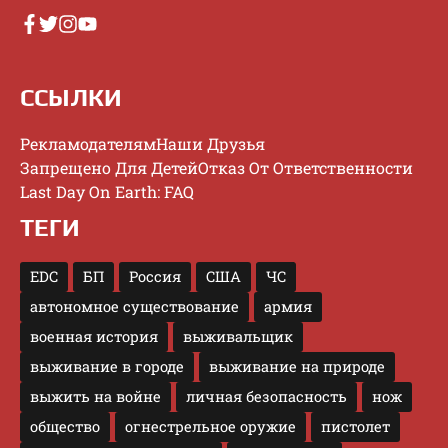
ССЫЛКИ
Рекламодателям
Наши Друзья
Запрещено Для Детей
Отказ От Ответственности
Last Day On Earth: FAQ
ТЕГИ
EDC
БП
Россия
США
ЧС
автономное существование
армия
военная история
выживальщик
выживание в городе
выживание на природе
выжить на войне
личная безопасность
нож
общество
огнестрельное оружие
пистолет