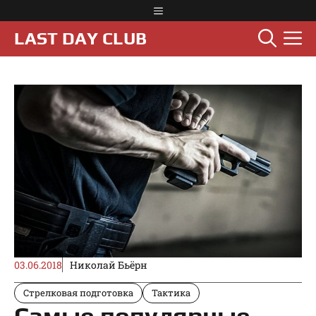
Перейти
Меню
к
М
LAST DAY CLUB
содержимому
03.06.2018
Николай Бьёрн
Стрелковая подготовка
Тактика
Самые популярные