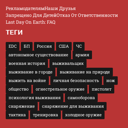
Рекламодателям
Наши Друзья
Запрещено Для Детей
Отказ От Ответственности
Last Day On Earth: FAQ
ТЕГИ
EDC
БП
Россия
США
ЧС
автономное существование
армия
военная история
выживальщик
выживание в городе
выживание на природе
выжить на войне
личная безопасность
нож
общество
огнестрельное оружие
пистолет
психология выживания
самооборона
снаряжение
снаряжение для выживания
тактика
тренировка
холодное оружие