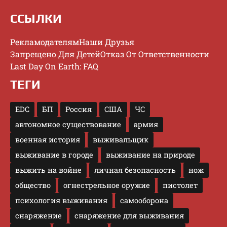
ССЫЛКИ
Рекламодателям
Наши Друзья
Запрещено Для Детей
Отказ От Ответственности
Last Day On Earth: FAQ
ТЕГИ
EDC
БП
Россия
США
ЧС
автономное существование
армия
военная история
выживальщик
выживание в городе
выживание на природе
выжить на войне
личная безопасность
нож
общество
огнестрельное оружие
пистолет
психология выживания
самооборона
снаряжение
снаряжение для выживания