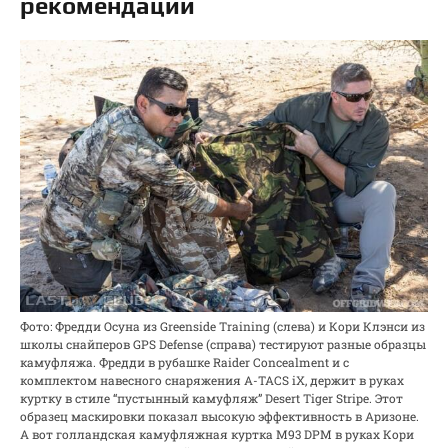
рекомендации
Фото: Фредди Осуна из Greenside Training (слева) и Кори Клэнси из
школы снайперов GPS Defense (справа) тестируют разные образцы
камуфляжа. Фредди в рубашке Raider Concealment и с
комплектом навесного снаряжения A-TACS iX, держит в руках
куртку в стиле “пустынный камуфляж” Desert Tiger Stripe. Этот
образец маскировки показал высокую эффективность в Аризоне.
А вот голландская камуфляжная куртка M93 DPM в руках Кори