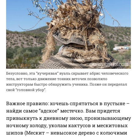
Безусловно, эта “кучерявая” вуаль скрывает абрис человеческого
тела, вот только движение тонких веточек позволило
инструкторам быстро обнаружить ученика. Позже он переделал
свой “головной убор”.
Важное правило: хочешь спрятаться в пустыне –
найди самое “адское” местечко. Вам придется
привыкнуть к дневному зною, пронизывающему
ночному холоду, уколам кактусов и мескитовых
шипов (Мескит – невысокое дерево с колючими