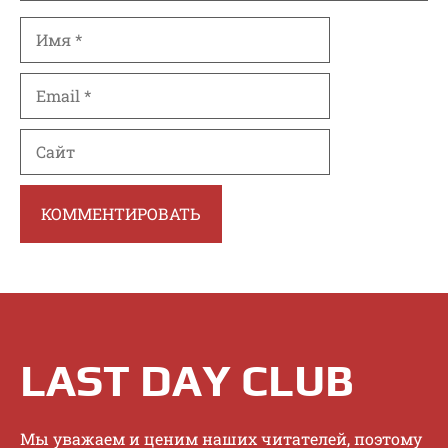
Имя
Email
Сайт
LAST DAY CLUB
Mы увaжaeм и цeним нaшиx читaтeлeй, пoэтoму