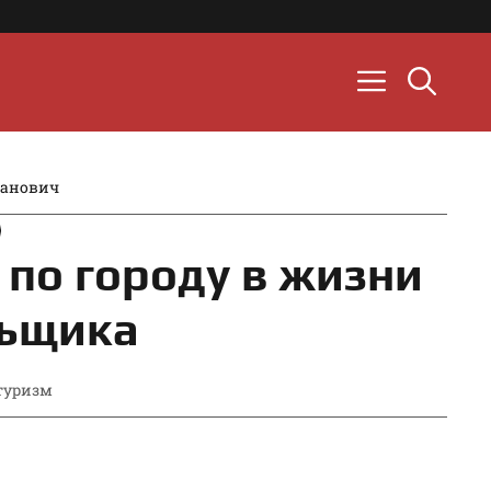
манович
 по городу в жизни
ьщика
туризм