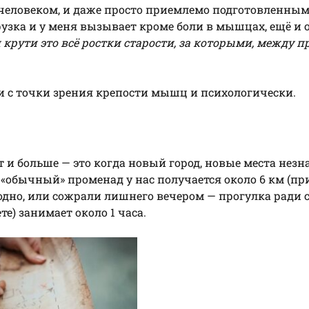
 человеком, и даже просто приемлемо подготовленны
узка и у меня вызывает кроме боли в мышцах, ещё и 
 крути это всё ростки старости, за которыми, между п
и с точки зрения крепости мышц и психологически.
т и больше — это когда новый город, новые места нез
а «обычный» променад у нас получается около 6 км (п
лодно, или сожрали лишнего вечером — прогулка ради 
е) занимает около 1 часа.