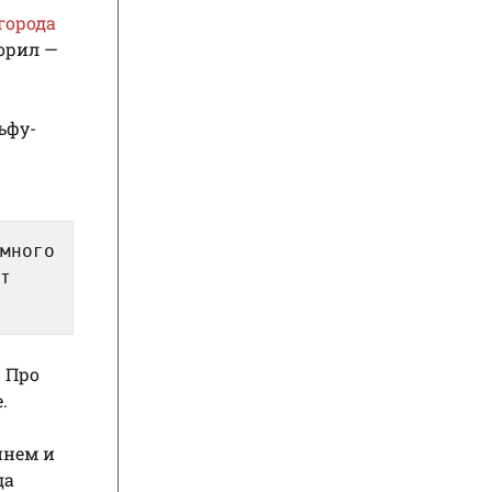
города
орил —
ьфу-
много
т
. Про
.
йнем и
да