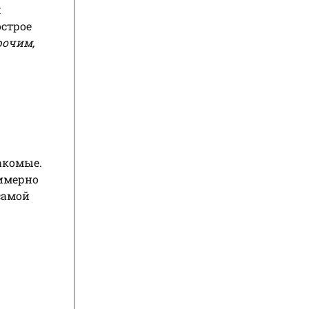
м
острое
рочим,
накомые.
римерно
самой