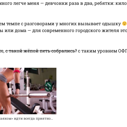
ного легче меня — девчонки раза в два, ребятки: кил
нем темпе с разговорами у многих вызывает одышку
ты или дома — для современного городского жителя эт
те,
с такой жёпой петь собрались?
с таким уровнем ОФ
аяком» идти всегда приятно…