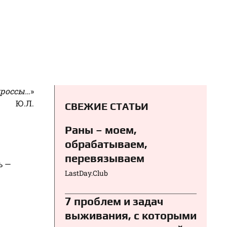
кроссы…
»
Ю.Л.
СВЕЖИЕ СТАТЬИ
Раны – моем,
обрабатываем,
перевязываем⁠⁠
ь —
LastDay.Club
7 проблем и задач
выживания, с которыми