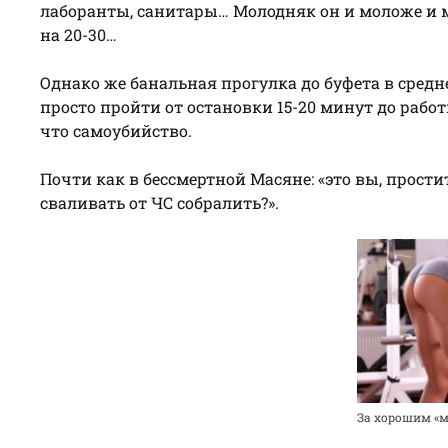
лаборанты, санитары… Молодняк он и моложе и м
на 20-30…
Однако же банальная прогулка до буфета в сред
просто пройти от остановки 15-20 минут до рабо
что самоубийство.
Почти как в бессмертной Масяне: «это вы, прости
сваливать от ЧС собралить?».
За хорошим «м