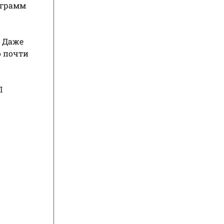
ограмм
Даже
о почти
П