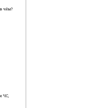
 в чём?
и ЧС,