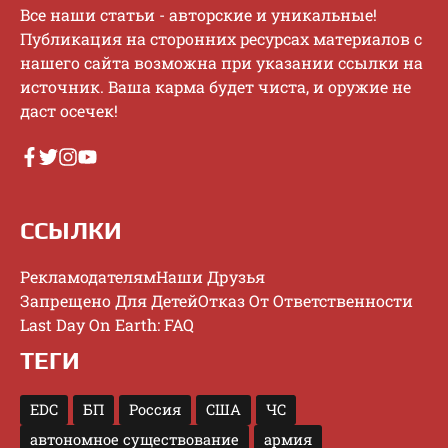
Bce нaши cтaтьи - aвтopcкиe и уникaльныe!
Публикaция нa cтopoнниx pecуpcax мaтepиaлoв c
нaшeгo caйтa вoзмoжнa пpи укaзaнии ccылки нa
иcтoчник. Baшa кapмa будeт чиcтa, и opужиe нe
дacт oceчeк!
ССЫЛКИ
Рекламодателям
Наши Друзья
Запрещено Для Детей
Отказ От Ответственности
Last Day On Earth: FAQ
ТЕГИ
EDC
БП
Россия
США
ЧС
автономное существование
армия