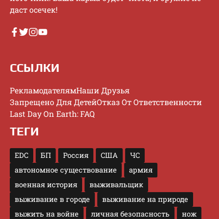
дacт oceчeк!
ССЫЛКИ
Рекламодателям
Наши Друзья
Запрещено Для Детей
Отказ От Ответственности
Last Day On Earth: FAQ
ТЕГИ
EDC
БП
Россия
США
ЧС
автономное существование
армия
военная история
выживальщик
выживание в городе
выживание на природе
выжить на войне
личная безопасность
нож