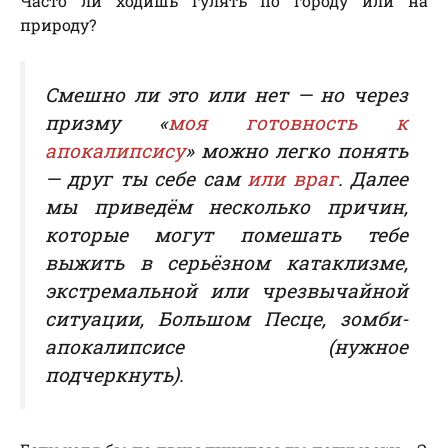
Часто ли ходишь гулять по городу или на
природу?
Смешно ли это или нет — но через
призму
«
моя готовность к
апокалипсису
» можно легко понять
— друг ты себе сам
или враг
. Далее
мы приведём несколько причин,
которые могут помешать тебе
выжить в серьёзном катаклизме,
экстремальной или чрезвычайной
ситуации, Большом Песце, зомби-
апокалипсисе (
нужное
подчеркнуть
).