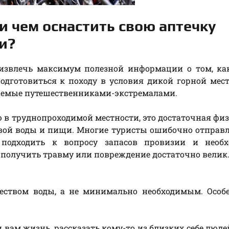
и чем оснастить свою аптечку
и?
 извлечь максимум полезной информации о том, ка
одготовиться к походу в условия дикой горной мес
аемые путешественниками-экстремалами.
в труднопроходимой местности, это достаточная фи
евой воды и пищи. Многие туристы ошибочно отправ
 подходить к вопросу запасов провизии и необх
 получить травму или повреждение достаточно велик
еством воды, а не минимально необходимым. Особе
 вам жизнь, рассказать кому-то из близких себе люде