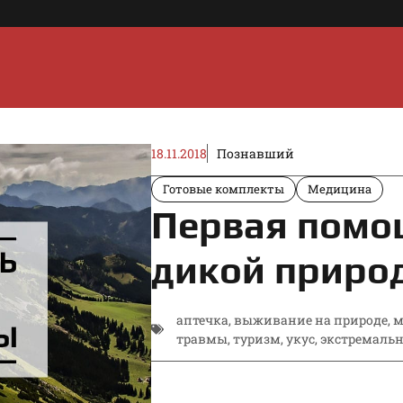
18.11.2018
Познавший
Готовые комплекты
Медицина
Первая помо
дикой приро
аптечка
,
выживание на природе
,
м
травмы
,
туризм
,
укус
,
экстремаль