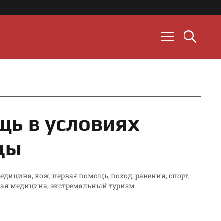
щь в условиях
ды
едицина
,
нож
,
первая помощь
,
поход
,
ранения
,
спорт
,
ная медицина
,
экстремальный туризм