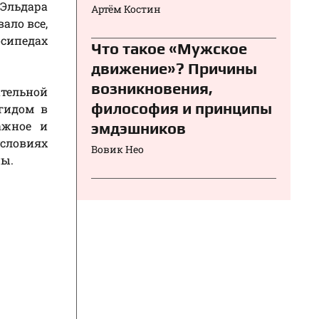
 Эльдара
Артём Костин
вало все,
осипедах
Что такое «Мужское
движение»? Причины
возникновения,
ательной
философия и принципы
гидом в
ажное и
эмдэшников
условиях
Вовик Нео
ны.