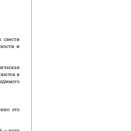
к свести
тности и
зическая
ляются в
одимого
.
нно это
й — куда