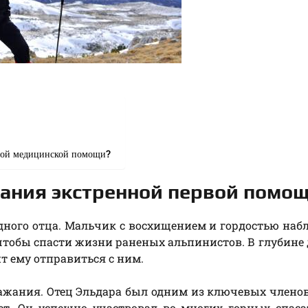
ервой медицинской помощи?
зания экстренной первой помо
дного отца. Мальчик с восхищением и гордостью наб
, чтобы спасти жизни раненых альпинистов. В глубине
т ему отправиться с ним.
ражания. Отец Эльдара был одним из ключевых члено
ет. Он успешно участвовал во многих горных спас