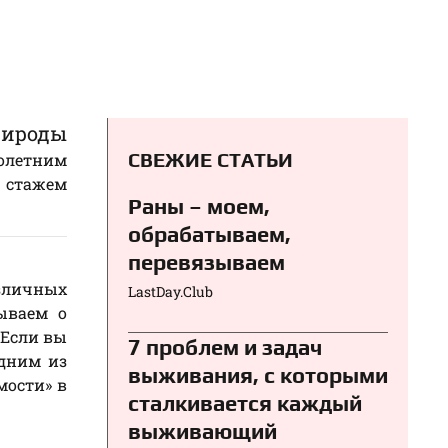
рироды
СВЕЖИЕ СТАТЬИ
голетним
стажем
Раны – моем,
обрабатываем,
перевязываем⁠⁠
зличных
LastDay.Club
бываем о
 Если вы
7 проблем и задач
одним из
выживания, с которыми
мости» в
сталкивается каждый
выживающий