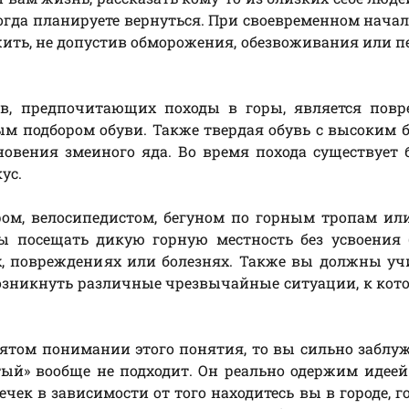
огда планируете вернуться. При своевременном нача
жить, не допустив обморожения, обезвоживания или п
ов, предпочитающих походы в горы, является повр
ым подбором обуви. Также твердая обувь с высоким 
овения змеиного яда. Во время похода существует
ус.
ом, велосипедистом, бегуном по горным тропам ил
ы посещать дикую горную местность без усвоения 
, повреждениях или болезнях. Также вы должны уч
 возникнуть различные чрезвычайные ситуации, к ко
ятом понимании этого понятия, то вы сильно заблуж
тый» вообще не подходит. Он реально одержим идее
ечек в зависимости от того находитесь вы в городе, г