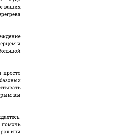
ле ваших
ерегрева
еждение
берцем и
 большой
и просто
базовых
итывать
торым вы
даетесь.
й помочь
орах или