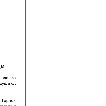
щи
людал за
 души он
в Горной
ательных