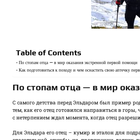
Table of Contents
По стопам отца — в мир оказания экстренной первой помощи
Как подготовиться к походу и чем оснастить свою аптечку п
По стопам отца — в мир ока
С самого детства перед Эльдаром был пример ро
тем, как его отец готовился направиться в горы
с нетерпением ждал момента, когда отец разреши
Для Эльдара его отец – кумир и эталон для под
спасательной службы на протяжении долгих л