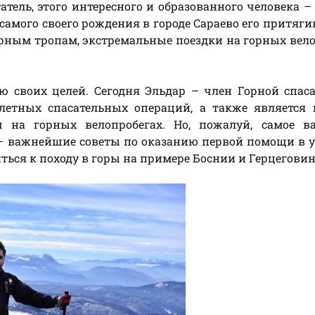
атель, этого интересного и образованного человека –
 с самого своего рождения в городе Сараево его притяги
орным тропам, экстремальные поездки на горных вел
 своих целей. Сегодня Эльдар – член Горной спас
летных спасательных операций, а также является 
ом на горных велопробегах. Но, пожалуй, самое в
 – важнейшие советы по оказанию первой помощи в 
иться к походу в горы на примере Боснии и Герцегови