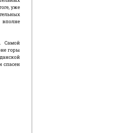
оге, уже
ательных
н вполне
. Самой
оне горы
жданской
и спасен