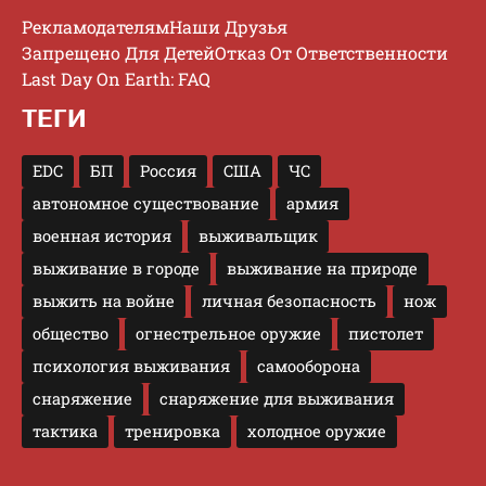
Рекламодателям
Наши Друзья
Запрещено Для Детей
Отказ От Ответственности
Last Day On Earth: FAQ
ТЕГИ
EDC
БП
Россия
США
ЧС
автономное существование
армия
военная история
выживальщик
выживание в городе
выживание на природе
выжить на войне
личная безопасность
нож
общество
огнестрельное оружие
пистолет
психология выживания
самооборона
снаряжение
снаряжение для выживания
тактика
тренировка
холодное оружие